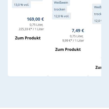
Weißwein
13,0 % vol.
Weißwein
trocken
trocken
12,0 % vol.
Regulärer Preis:
169,00 €
12,0 % vol
0,75 Liter
Verkaufs
225,33 €* / 1 Liter
Regulärer Preis:
7,49 €
0,75 Liter
Regul
16,4
Zum Produkt
9,99 €* / 1 Liter
Zum Produkt
vor
19,79 
Zum P