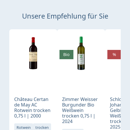
Unsere Empfehlung für Sie
Produktgalerie überspringen
Bio
%
Château Certan
Zimmer Weisser
Schloß
de May AC
Burgunder Bio
Johannis
Rotwein trocken
Weißwein
Gelblack
0,75 l | 2000
trocken 0,75 l |
Weißwei
2024
trocken 0
2025
Rotwein
trocken