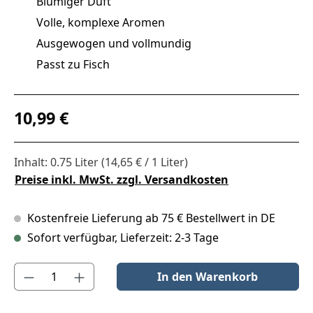
Blumiger Duft
Volle, komplexe Aromen
Ausgewogen und vollmundig
Passt zu Fisch
Regulärer Preis:
10,99 €
Inhalt:
0.75 Liter
(14,65 € / 1 Liter)
Preise inkl. MwSt. zzgl. Versandkosten
Kostenfreie Lieferung ab 75 € Bestellwert in DE
Sofort verfügbar, Lieferzeit: 2-3 Tage
Produkt Anzahl: Gib den gewünschten Wert ein oder benutze die S
In den Warenkorb