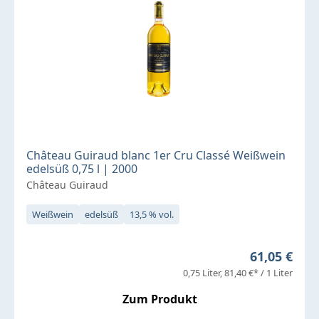
Château Guiraud blanc 1er Cru Classé Weißwein
edelsüß 0,75 l | 2000
Château Guiraud
Weißwein
edelsüß
13,5 % vol.
Regulärer P
61,05 €
0,75 Liter
81,40 €* / 1 Liter
Zum Produkt