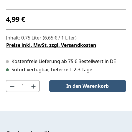
Regulärer Preis:
4,99 €
Inhalt:
0.75 Liter
(6,65 € / 1 Liter)
Preise inkl. MwSt. zzgl. Versandkosten
Kostenfreie Lieferung ab 75 € Bestellwert in DE
Sofort verfügbar, Lieferzeit: 2-3 Tage
Produkt Anzahl: Gib den gewünschten Wert ein oder benutze die S
In den Warenkorb