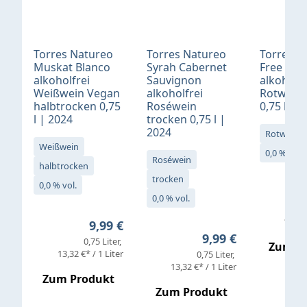
Torres Natureo
Torres Natureo
Torres N
Muskat Blanco
Syrah Cabernet
Free Syr
alkoholfrei
Sauvignon
alkoholfr
Weißwein Vegan
alkoholfrei
Rotwein 
halbtrocken 0,75
Roséwein
0,75 l | 
l | 2024
trocken 0,75 l |
2024
Rotwein
Weißwein
0,0 % vol.
Roséwein
halbtrocken
trocken
0,0 % vol.
0,0 % vol.
13,32 
Regulärer Preis:
9,99 €
Regulärer Preis:
9,99 €
0,75 Liter
Zum P
13,32 €* / 1 Liter
0,75 Liter
13,32 €* / 1 Liter
Zum Produkt
Zum Produkt