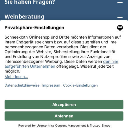
Sie haben Fragen?
Weinberatung
Informationen
Weinkategorien
Internationaler Wein
* Alle Preise inkl. gesetzl. Mehrwertsteuer zzgl.
Versandkosten
und ggf. Nachnahmegebühren, wenn nicht
anders angegeben. Bioprodukte im Bio-Kontrollverfahren
bei der ABCERT AG DE-ÖKO-006 |
Cookie-Einstellungen
** Kostenfreie Lieferung ab 75 € Bestellwert in DE. Werktags
versandfertig in 24h.