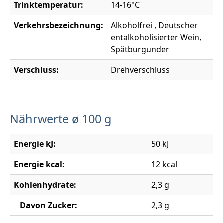
Trinktemperatur:
14-16°C
Verkehrsbezeichnung:
Alkoholfrei , Deutscher
entalkoholisierter Wein,
Spätburgunder
Verschluss:
Drehverschluss
Nährwerte ø 100 g
Energie kJ:
50 kJ
Energie kcal:
12 kcal
Kohlenhydrate:
2,3 g
Davon Zucker:
2,3 g