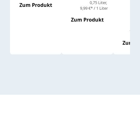
0,75 Liter
Regul
16,4
Zum Produkt
9,99 €* / 1 Liter
Zum Produkt
vor
19,79 
Zum P