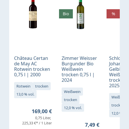
Bio
%
Château Certan
Zimmer Weisser
Schloß
de May AC
Burgunder Bio
Johannis
Rotwein trocken
Weißwein
Gelblack
0,75 l | 2000
trocken 0,75 l |
Weißwei
2024
trocken 0
2025
Rotwein
trocken
Weißwein
13,0 % vol.
Weißwein
trocken
trocken
12,0 % vol.
Regulärer Preis:
169,00 €
12,0 % vol
0,75 Liter
Verkaufs
225,33 €* / 1 Liter
Regulärer Preis:
7,49 €