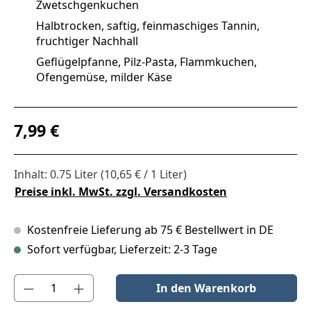
Zwetschgenkuchen
Halbtrocken, saftig, feinmaschiges Tannin,
fruchtiger Nachhall
Geflügelpfanne, Pilz-Pasta, Flammkuchen,
Ofengemüse, milder Käse
Regulärer Preis:
7,99 €
Inhalt:
0.75 Liter
(10,65 € / 1 Liter)
Preise inkl. MwSt. zzgl. Versandkosten
Kostenfreie Lieferung ab 75 € Bestellwert in DE
Sofort verfügbar, Lieferzeit: 2-3 Tage
Produkt Anzahl: Gib den gewünschten Wert ein oder benutze die S
In den Warenkorb