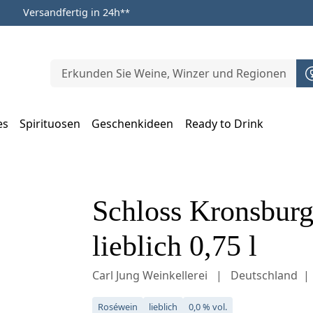
Versandfertig in 24h
**
es
Spirituosen
Geschenkideen
Ready to Drink
m Öffnen, Escape zum Schließen
Schloss Kronsburg
lieblich 0,75 l
Carl Jung Weinkellerei
Deutschland
Roséwein
lieblich
0,0 % vol.