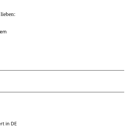
lieben:
tem
rt in DE