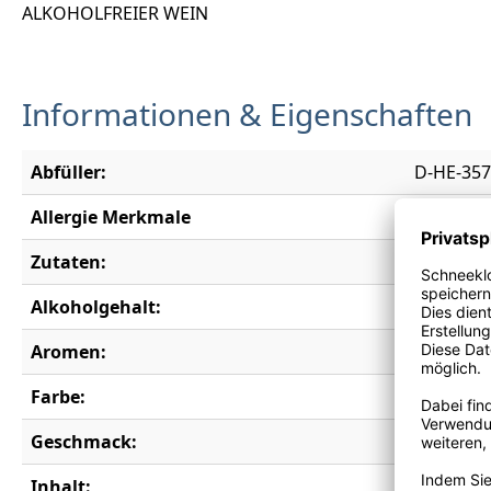
ALKOHOLFREIER WEIN
Informationen & Eigenschaften
Abfüller:
D-HE-357
Allergie Merkmale
enthält S
Zutaten:
Trauben,
Alkoholgehalt:
0,0 % vol.
Aromen:
Brombeere
Farbe:
rosé
Geschmack:
lieblich
Inhalt:
0,75 l