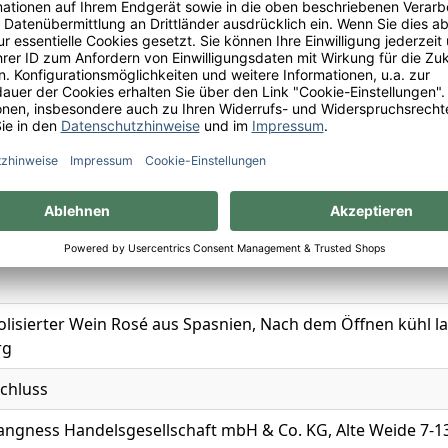
and
n
ei
; Grenache
olisierter Wein Rosé aus Spasnien, Nach dem Öffnen kühl la
rg
chluss
Langness Handelsgesellschaft mbH & Co. KG, Alte Weide 7-13