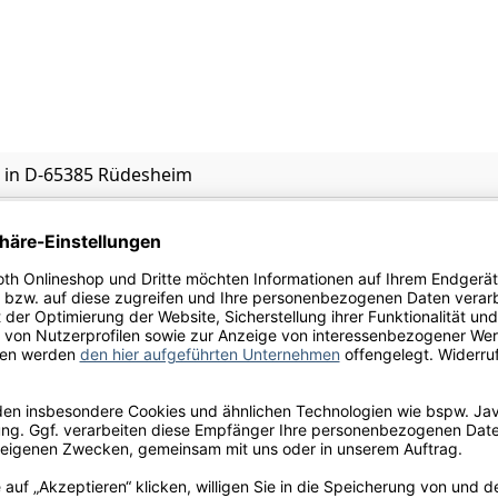
 in D-65385 Rüdesheim
ulfite
 konzentrierter Traubenmost, Säureregulator: Weinsäure, K
, Pfeffer, Veilchen