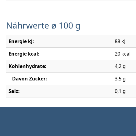
Nährwerte ø 100 g
Energie kJ:
88 kJ
Energie kcal:
20 kcal
Kohlenhydrate:
4,2 g
Davon Zucker:
3,5 g
Salz:
0,1 g