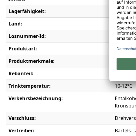
Lagerfähigkeit:
2 Jahre
Land:
Deutschl
Losnummer-Id:
20189
Produktart:
Roséwei
Produktmerkmale:
Alkoholfr
Rebanteil:
Carignan
Trinktemperatur:
10-12°C
Verkehrsbezeichnung:
Entalkoh
Kronsbu
Verschluss:
Drehvers
Vertreiber:
Bartels-