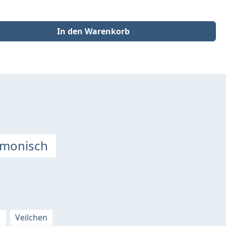
der benutze die Schaltflächen um die Anzahl zu erhöhen oder zu redu
In den Warenkorb
rmonisch
e
Veilchen