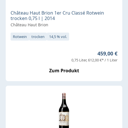
Château Haut Brion 1er Cru Classé Rotwein
trocken 0,75 l | 2014
Château Haut Brion
Rotwein
trocken
14,5 % vol.
Regulärer Pr
459,00 €
0,75 Liter
612,00 €* / 1 Liter
Zum Produkt