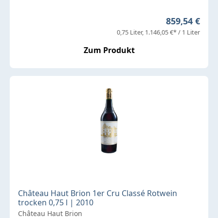
Regulärer Pr
859,54 €
0,75 Liter
1.146,05 €* / 1 Liter
Zum Produkt
Château Haut Brion 1er Cru Classé Rotwein
trocken 0,75 l | 2010
Château Haut Brion