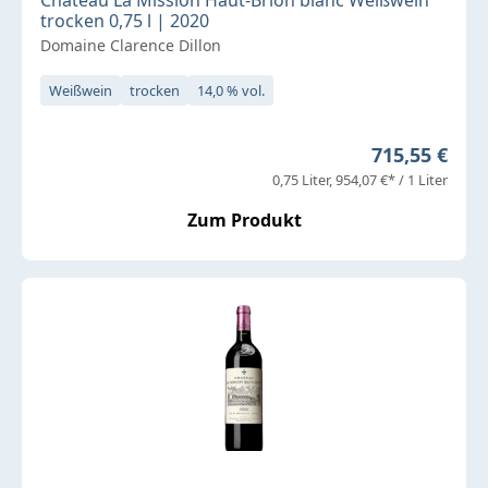
trocken 0,75 l | 2020
Domaine Clarence Dillon
Weißwein
trocken
14,0 % vol.
Regulärer Pr
715,55 €
0,75 Liter
954,07 €* / 1 Liter
Zum Produkt