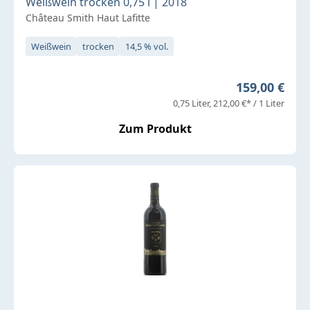
Weißwein trocken 0,75 l | 2018
Château Smith Haut Lafitte
Weißwein
trocken
14,5 % vol.
Regulärer Pr
159,00 €
0,75 Liter
212,00 €* / 1 Liter
Zum Produkt