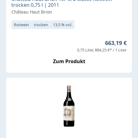
trocken 0,75 l | 2011
Château Haut Brion
Rotwein
trocken
13,5 % vol.
Regulärer Pr
663,19 €
0,75 Liter
884,25 €* / 1 Liter
Zum Produkt