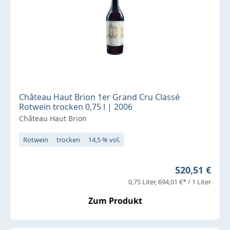
Château Haut Brion 1er Grand Cru Classé
Rotwein trocken 0,75 l | 2006
Château Haut Brion
Rotwein
trocken
14,5 % vol.
Regulärer Pr
520,51 €
0,75 Liter
694,01 €* / 1 Liter
Zum Produkt