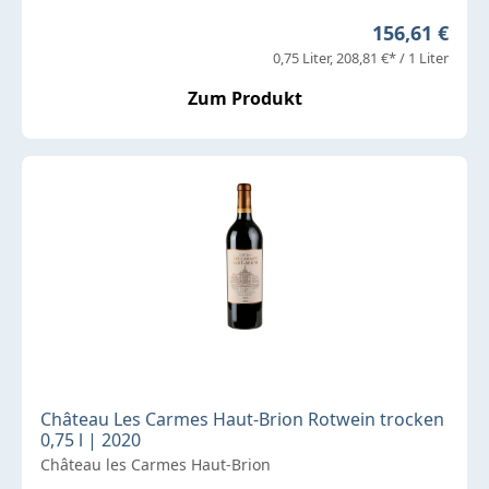
Regulärer Pr
156,61 €
0,75 Liter
208,81 €* / 1 Liter
Zum Produkt
Château Les Carmes Haut-Brion Rotwein trocken
0,75 l | 2020
Château les Carmes Haut-Brion