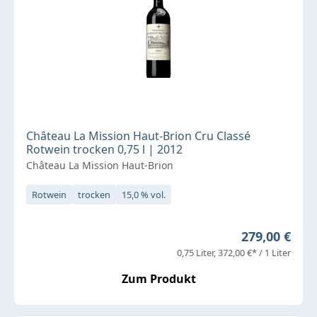
Château La Mission Haut-Brion Cru Classé
Rotwein trocken 0,75 l | 2012
Château La Mission Haut-Brion
Rotwein
trocken
15,0 % vol.
Regulärer Pr
279,00 €
0,75 Liter
372,00 €* / 1 Liter
Zum Produkt