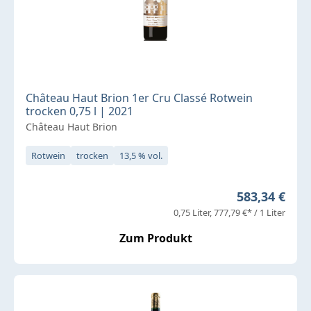
Château Haut Brion 1er Cru Classé Rotwein
trocken 0,75 l | 2021
Château Haut Brion
Rotwein
trocken
13,5 % vol.
Regulärer Pr
583,34 €
0,75 Liter
777,79 €* / 1 Liter
Zum Produkt