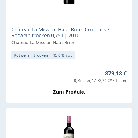
Château La Mission Haut-Brion Cru Classé
Rotwein trocken 0,75 l | 2010
Château La Mission Haut-Brion
Rotwein
trocken
15,0 % vol.
Regulärer Pr
879,18 €
0,75 Liter
1.172,24 €* / 1 Liter
Zum Produkt