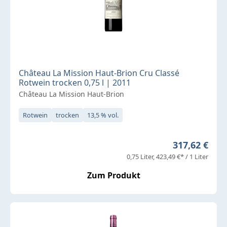
Château La Mission Haut-Brion Cru Classé
Rotwein trocken 0,75 l | 2011
Château La Mission Haut-Brion
Rotwein
trocken
13,5 % vol.
Regulärer Pr
317,62 €
0,75 Liter
423,49 €* / 1 Liter
Zum Produkt