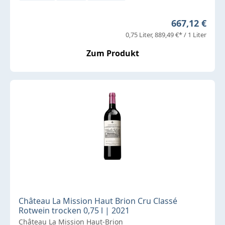
Regulärer Pr
667,12 €
0,75 Liter
889,49 €* / 1 Liter
Zum Produkt
Château La Mission Haut Brion Cru Classé
Rotwein trocken 0,75 l | 2021
Château La Mission Haut-Brion