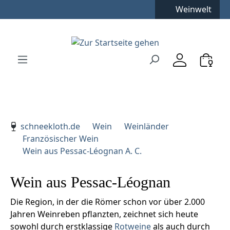
Kostenfreie Lieferung
**
Weinwelt
Zum Hauptinhalt springen
Zur Suche springen
Zur Hauptnavigation springen
Verwenden Sie die Pfeiltasten zur Navigation, Enter zu
schneekloth.de
Wein
Weinländer
Französischer Wein
Wein aus Pessac-Léognan A. C.
Wein aus Pessac-Léognan
Die Region, in der die Römer schon vor über 2.000
Jahren Weinreben pflanzten, zeichnet sich heute
sowohl durch erstklassige
Rotweine
als auch durch