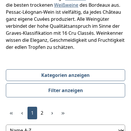
die besten trockenen
Weißweine
des Bordeaux aus.
Pessac-Léognan-Wein ist vielfältig, da jedes Château
ganz eigene Cuvées produziert. Alle Weingüter
verbindet der hohe Qualitätsanspruch im Sinne der
Graves-Klassifikation mit 16 Cru Classés. Weinkenner
wissen die Eleganz, Geschmeidigkeit und Fruchtigkeit
der edlen Tropfen zu schätzen.
Kategorien anzeigen
Filter anzeigen
Produktübersicht
Seite
Seite
1
2