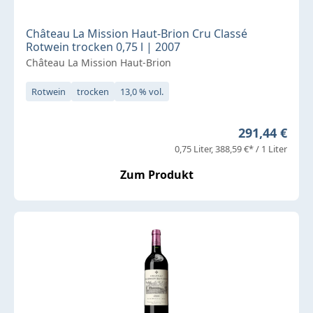
Château La Mission Haut-Brion Cru Classé
Rotwein trocken 0,75 l | 2007
Château La Mission Haut-Brion
Rotwein
trocken
13,0 % vol.
Regulärer Pr
291,44 €
0,75 Liter
388,59 €* / 1 Liter
Zum Produkt