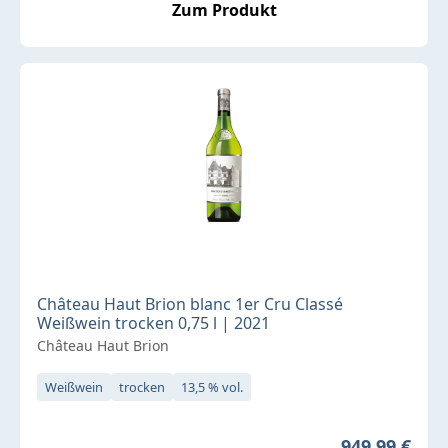
Zum Produkt
Château Haut Brion blanc 1er Cru Classé
Weißwein trocken 0,75 l | 2021
Château Haut Brion
Weißwein
trocken
13,5 % vol.
Regulärer Pr
949,99 €