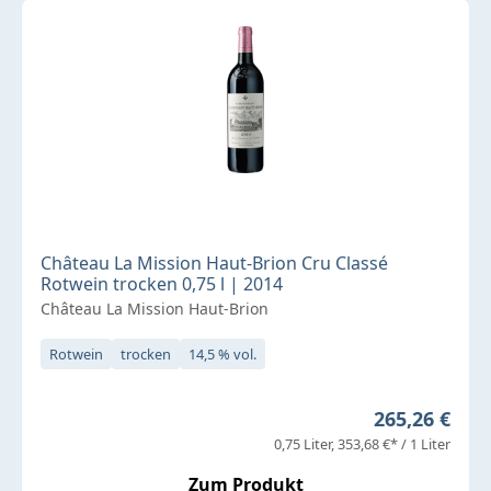
Château La Mission Haut-Brion Cru Classé
Rotwein trocken 0,75 l | 2014
Château La Mission Haut-Brion
Rotwein
trocken
14,5 % vol.
Regulärer Pr
265,26 €
0,75 Liter
353,68 €* / 1 Liter
Zum Produkt