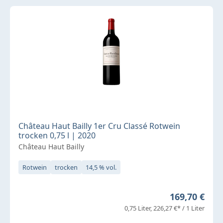
Château Haut Bailly 1er Cru Classé Rotwein
trocken 0,75 l | 2020
Château Haut Bailly
Rotwein
trocken
14,5 % vol.
Regulärer Pr
169,70 €
0,75 Liter
226,27 €* / 1 Liter