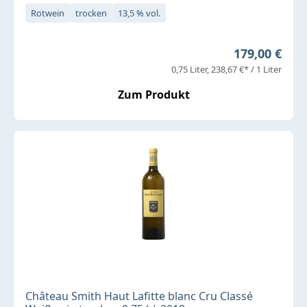
Rotwein
trocken
13,5 % vol.
Regulärer Pr
179,00 €
0,75 Liter
238,67 €* / 1 Liter
Zum Produkt
Château Smith Haut Lafitte blanc Cru Classé