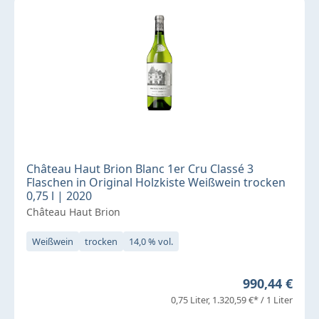
Château Haut Brion Blanc 1er Cru Classé 3
Flaschen in Original Holzkiste Weißwein trocken
0,75 l | 2020
Château Haut Brion
Weißwein
trocken
14,0 % vol.
Regulärer Pr
990,44 €
0,75 Liter
1.320,59 €* / 1 Liter