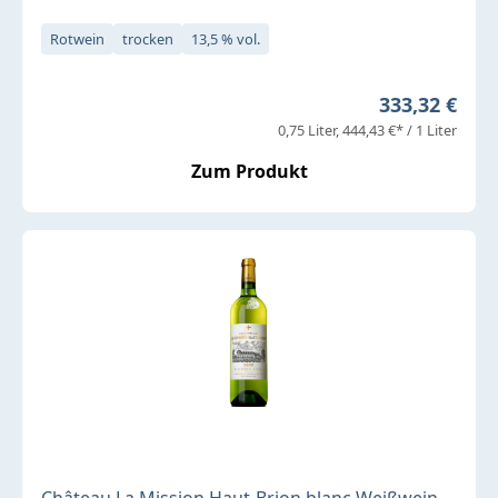
Rotwein
trocken
13,5 % vol.
Regulärer Pr
333,32 €
0,75 Liter
444,43 €* / 1 Liter
Zum Produkt
Château La Mission Haut-Brion blanc Weißwein