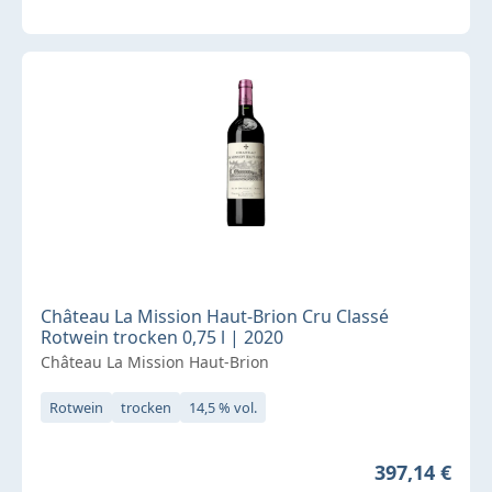
Château La Mission Haut-Brion Cru Classé
Rotwein trocken 0,75 l | 2020
Château La Mission Haut-Brion
Rotwein
trocken
14,5 % vol.
Regulärer Pr
397,14 €