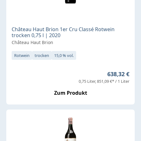
Château Haut Brion 1er Cru Classé Rotwein
trocken 0,75 l | 2020
Château Haut Brion
Rotwein
trocken
15,0 % vol.
Regulärer Pr
638,32 €
0,75 Liter
851,09 €* / 1 Liter
Zum Produkt