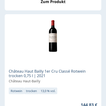
Zum Produkt
Château Haut Bailly 1er Cru Classé Rotwein
trocken 0,75 l | 2021
Château Haut-Bailly
Rotwein
trocken
13,0 % vol.
Regulärer Pr
144,83 €