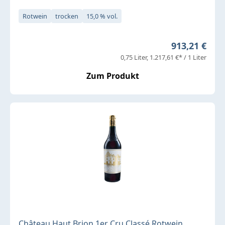
Rotwein
trocken
15,0 % vol.
Regulärer Pr
913,21 €
0,75 Liter
1.217,61 €* / 1 Liter
Zum Produkt
Château Haut Brion 1er Cru Classé Rotwein