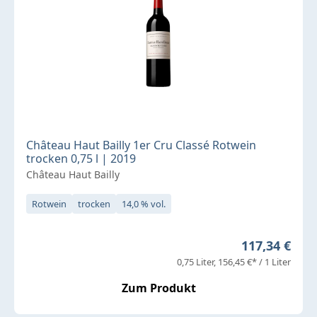
Château Haut Bailly 1er Cru Classé Rotwein
trocken 0,75 l | 2019
Château Haut Bailly
Rotwein
trocken
14,0 % vol.
Regulärer Pr
117,34 €
0,75 Liter
156,45 €* / 1 Liter
Zum Produkt