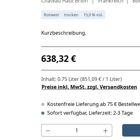
Château Haut Brion
Frankreich
Bo
Rotwein
trocken
15,0 % vol.
Kurzbeschreibung.
Regulärer Preis:
638,32 €
Inhalt:
0.75 Liter
(851,09 € / 1 Liter)
Preise inkl. MwSt. zzgl. Versandkosten
Kostenfreie Lieferung ab 75 € Bestellwe
Sofort verfügbar, Lieferzeit: 2-3 Tage
Produkt Anzahl: Gib den gewünschten Wert ein o