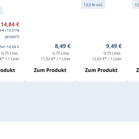
13,0 % vol.
12
.
preis:
14,84 €
ärer Preis:
9 €
(10.01%
gespart)
Regulärer Preis:
Regulärer Pr
8,49 €
9,49 €
her 14,84 €
0,75 Liter
0,75 Liter
0,75 Liter
€* / 1 Liter
11,32 €* / 1 Liter
12,65 €* / 1 Liter
rodukt
Zum Produkt
Zum Produkt