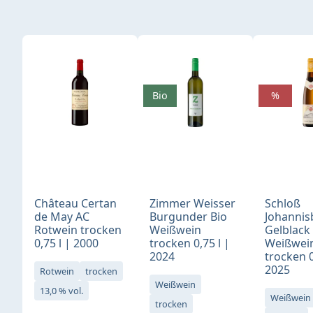
Produktgalerie überspringen
Bio
%
Château Certan
Zimmer Weisser
Schloß
de May AC
Burgunder Bio
Johannis
Rotwein trocken
Weißwein
Gelblack
0,75 l | 2000
trocken 0,75 l |
Weißwei
2024
trocken 0
2025
Rotwein
trocken
Weißwein
13,0 % vol.
Weißwein
trocken