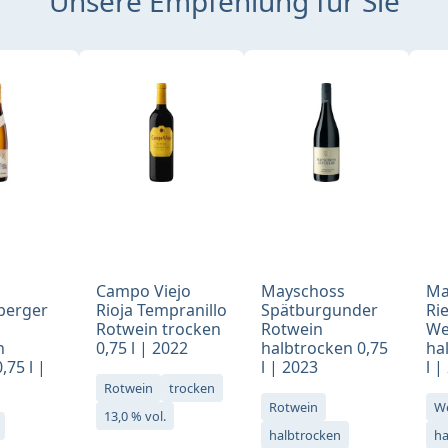
Unsere Empfehlung für Sie
Campo Viejo
Mayschoss
Ma
berger
Rioja Tempranillo
Spätburgunder
Ri
Rotwein trocken
Rotwein
We
n
0,75 l | 2022
halbtrocken 0,75
ha
,75 l |
l | 2023
l |
Rotwein
trocken
Rotwein
W
13,0 % vol.
halbtrocken
ha