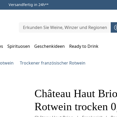
Versandfertig in 24h
**
es
Spirituosen
Geschenkideen
Ready to Drink
m Öffnen, Escape zum Schließen
Rotwein
Trockener französischer Rotwein
Château Haut Brio
Rotwein trocken 0,