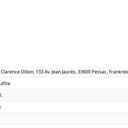
larence Dillon, 133 Av. Jean Jaurès, 33600 Pessac, Frankrei
ulfite
l.
x