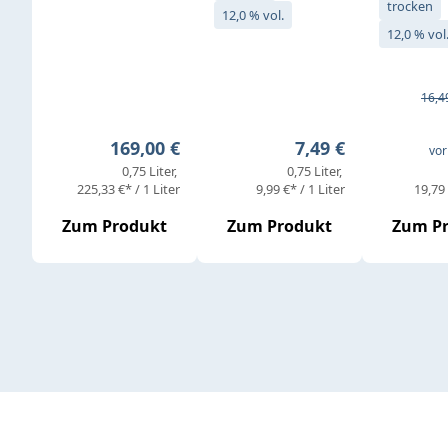
trocken
12,0 % vol.
12,0 % vol
Verkaufs
Regul
16,4
Regulärer Preis:
Regulärer Preis:
169,00 €
7,49 €
vor
0,75 Liter
0,75 Liter
225,33 €* / 1 Liter
9,99 €* / 1 Liter
19,79 
Zum Produkt
Zum Produkt
Zum P