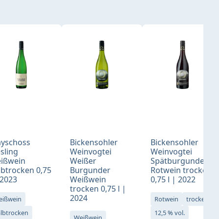
yschoss
Bickensohler
Bickensohler
esling
Weinvogtei
Weinvogtei
ißwein
Weißer
Spätburgunder
lbtrocken 0,75
Burgunder
Rotwein trocken
 2023
Weißwein
0,75 l | 2022
trocken 0,75 l |
2024
eißwein
Rotwein
trocken
lbtrocken
12,5 % vol.
Weißwein