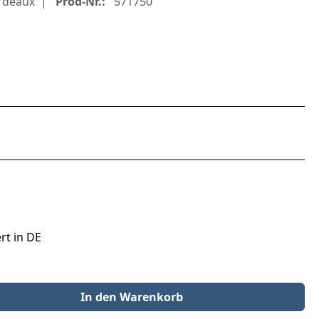
rdeaux
Prod-Nr.:
571750
rt in DE
der benutze die Schaltflächen um die Anzahl zu erhöhen oder zu redu
In den Warenkorb