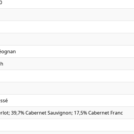
0
Léognan
ch
assé
rlot; 39,7% Cabernet Sauvignon; 17,5% Cabernet Franc