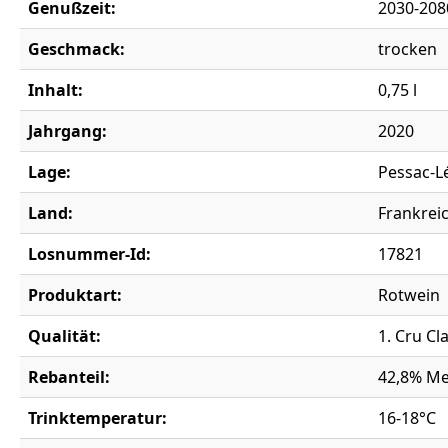
Genußzeit:
2030-208
Geschmack:
trocken
Inhalt:
0,75 l
Jahrgang:
2020
Lage:
Pessac-
Land:
Frankrei
Losnummer-Id:
17821
Produktart:
Rotwein
Qualität:
1. Cru Cl
Rebanteil:
42,8% Me
Trinktemperatur:
16-18°C