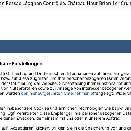
ion Pessac-Léognan Contrôlée, Château Haut-Brion 1er Cru 
Ihre Schneekloth-Vorteile
tionen, kostenfreie Lieferung innerhalb Deutschlands sow
perfekte Weinauswahl.