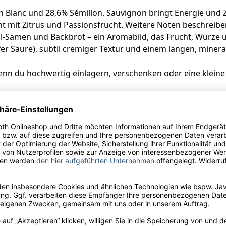
Blanc und 28,6% Sémillon. Sauvignon bringt Energie und Zitr
nt mit Zitrus und Passionsfrucht. Weitere Noten beschreib
ll-Samen und Backbrot – ein Aromabild, das Frucht, Würze 
fer Säure), subtil cremiger Textur und einem langen, minera
wenn du hochwertig einlagern, verschenken oder eine kleine
pargel mit Mandeln und Hollandaise, Geflügel in Sahnesau
larence Dillon, 133 Av. Jean Jaurès, 33600 Pessac, Frankrei
ulfite