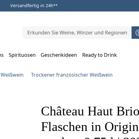
Versandfertig in 24h
**
es
Spirituosen
Geschenkideen
Ready to Drink
m Öffnen, Escape zum Schließen
r Weißwein
Trockener französischer Weißwein
Château Haut Brio
Flaschen in Origi