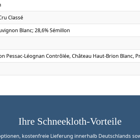
n
Cru Classé
uvignon Blanc; 28,6% Sémillon
ion Pessac-Léognan Contrôlée, Château Haut-Brion Blanc, P
Ihre Schneekloth-Vorteile
tionen, kostenfreie Lieferung innerhalb Deutschlands sow