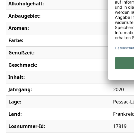
Alkoholgehalt:
14,0 % vo
Anbaugebiet:
Bordeau
Aromen:
Apfel, Bi
Farbe:
weiß
Genußzeit:
2027-204
Geschmack:
trocken
Inhalt:
0,75 l
Jahrgang:
2020
Lage:
Pessac-
Land:
Frankrei
Losnummer-Id:
17819