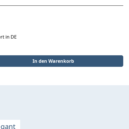
rt in DE
der benutze die Schaltflächen um die Anzahl zu erhöhen oder zu redu
In den Warenkorb
egant