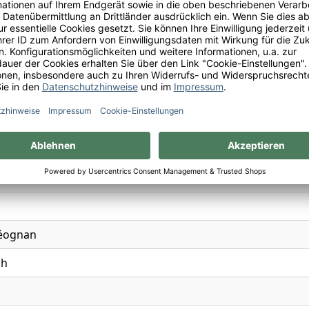
l.
x
rne, Dill, Hefeteig, Maracuja, Orange, Toast, Zitrone
0
Léognan
ch