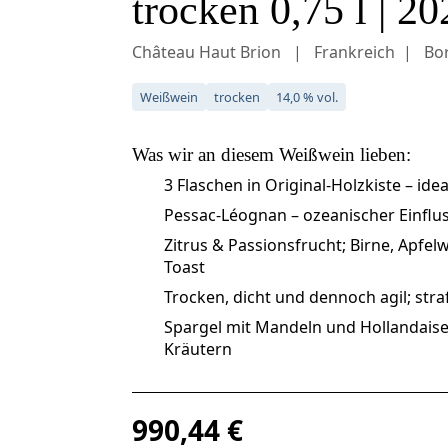
trocken 0,75 l | 20
Château Haut Brion
Frankreich
Bo
Weißwein
trocken
14,0 % vol.
Was wir an diesem
Weißwein
lieben:
3 Flaschen in Original-Holzkiste – i
Pessac-Léognan – ozeanischer Einflus
Zitrus & Passionsfrucht; Birne, Apfel
Toast
Trocken, dicht und dennoch agil; straf
Spargel mit Mandeln und Hollandais
Kräutern
Regulärer Preis:
990,44 €