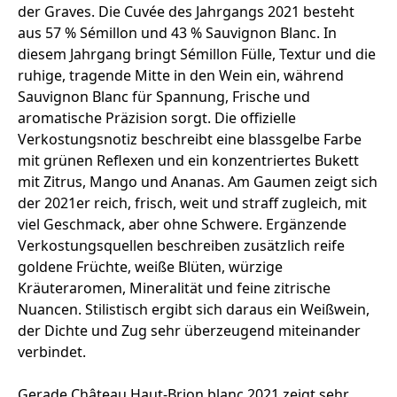
der Graves. Die Cuvée des Jahrgangs 2021 besteht
aus 57 % Sémillon und 43 % Sauvignon Blanc. In
diesem Jahrgang bringt Sémillon Fülle, Textur und die
ruhige, tragende Mitte in den Wein ein, während
Sauvignon Blanc für Spannung, Frische und
aromatische Präzision sorgt. Die offizielle
Verkostungsnotiz beschreibt eine blassgelbe Farbe
mit grünen Reflexen und ein konzentriertes Bukett
mit Zitrus, Mango und Ananas. Am Gaumen zeigt sich
der 2021er reich, frisch, weit und straff zugleich, mit
viel Geschmack, aber ohne Schwere. Ergänzende
Verkostungsquellen beschreiben zusätzlich reife
goldene Früchte, weiße Blüten, würzige
Kräuteraromen, Mineralität und feine zitrische
Nuancen. Stilistisch ergibt sich daraus ein Weißwein,
der Dichte und Zug sehr überzeugend miteinander
verbindet.
Gerade Château Haut-Brion blanc 2021 zeigt sehr