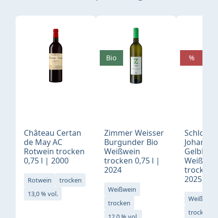
Produktgalerie überspringen
Bio
%
Château Certan
Zimmer Weisser
Schloß
de May AC
Burgunder Bio
Johannis
Rotwein trocken
Weißwein
Gelblack
0,75 l | 2000
trocken 0,75 l |
Weißwei
2024
trocken 0
2025
Rotwein
trocken
Weißwein
13,0 % vol.
Weißwein
trocken
trocken
12,0 % vol.