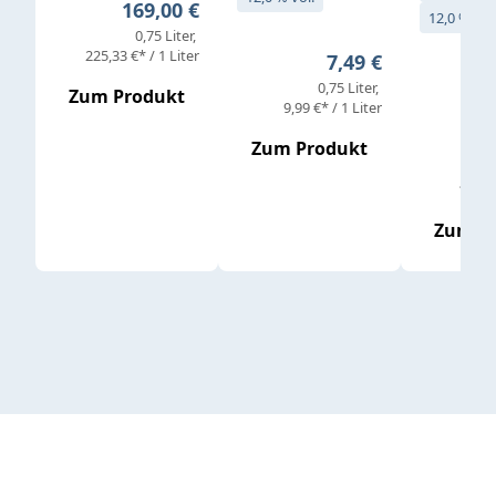
Regulärer Preis:
169,00 €
12,0 % vol
0,75 Liter
Verkaufs
225,33 €* / 1 Liter
Regulärer Preis:
7,49 €
0,75 Liter
Regul
16,4
Zum Produkt
9,99 €* / 1 Liter
Zum Produkt
vor
19,79 
Zum P