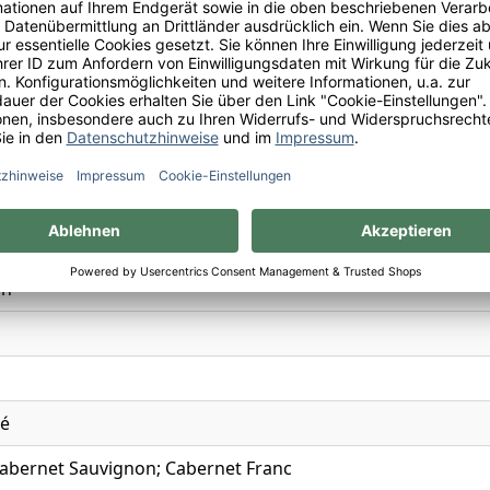
5
Léognan
ch
sé
Cabernet Sauvignon; Cabernet Franc