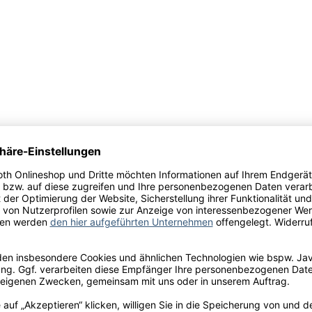
larence Dillon S.A.S., Propriétaire à 67 Rue de Peybouquey
ulfite
l.
x
e, Grüner Tabak, Himbeere, Kaffee, Toast