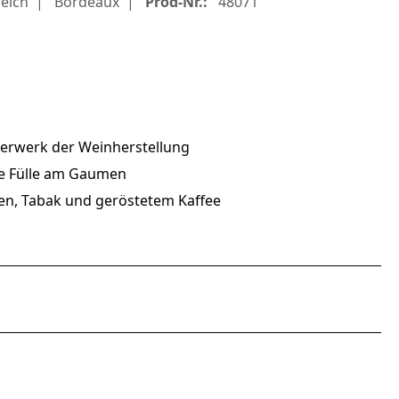
eich
Bordeaux
Prod-Nr.:
48071
terwerk der Weinherstellung
e Fülle am Gaumen
n, Tabak und geröstetem Kaffee