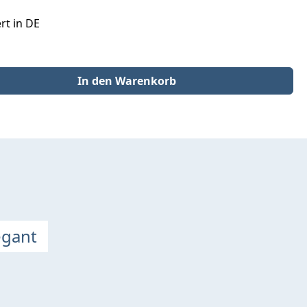
rt in DE
der benutze die Schaltflächen um die Anzahl zu erhöhen oder zu redu
In den Warenkorb
egant