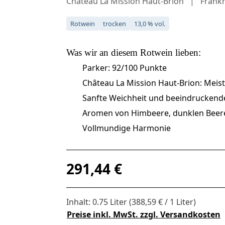
Château La Mission Haut-Brion
Frankr
Rotwein
trocken
13,0 % vol.
Was wir an diesem
Rotwein
lieben:
Parker: 92/100 Punkte
Château La Mission Haut-Brion: Meis
Sanfte Weichheit und beeindruckend
Aromen von Himbeere, dunklen Beere
Vollmundige Harmonie
Regulärer Preis:
291,44 €
Inhalt:
0.75 Liter
(388,59 € / 1 Liter)
Preise inkl. MwSt. zzgl. Versandkosten