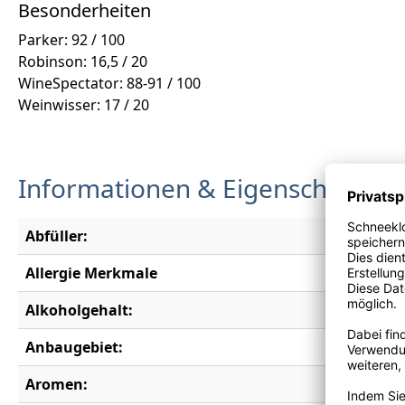
Besonderheiten
Parker: 92 / 100
Robinson: 16,5 / 20
WineSpectator: 88-91 / 100
Weinwisser: 17 / 20
Informationen & Eigenschaften
Abfüller:
Domaine C
Allergie Merkmale
Enthält S
Alkoholgehalt:
13,0 % vo
Anbaugebiet:
Bordeau
Aromen:
Brombeer