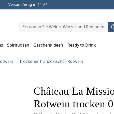
Versandfertig in 24h
**
es
Spirituosen
Geschenkideen
Ready to Drink
m Öffnen, Escape zum Schließen
Rotwein
Trockener französischer Rotwein
Château La Missio
Rotwein trocken 0,