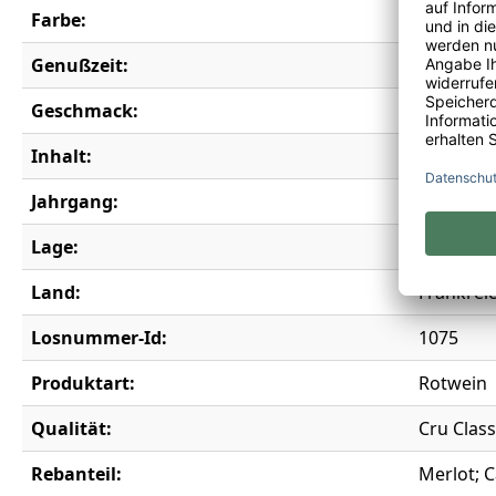
Farbe:
rot
Genußzeit:
2010-203
Geschmack:
trocken
Inhalt:
0,75 l
Jahrgang:
2007
Lage:
Pessac-
Land:
Frankrei
Losnummer-Id:
1075
Produktart:
Rotwein
Qualität:
Cru Clas
Rebanteil:
Merlot; 