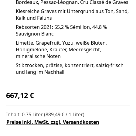
Bordeaux, Pessac-Léognan, Cru Classé de Graves
Kiesreiche Graves mit Untergrund aus Ton, Sand,
Kalk und Faluns
Rebsorten 2021: 55,2 % Sémillon, 44,8 %
Sauvignon Blanc
Limette, Grapefruit, Yuzu, weiße Blüten,
Honigmelone, Kräuter, Meeresgischt,
mineralische Noten
Stil: trocken, präzise, konzentriert, salzig-frisch
und lang im Nachhall
Regulärer Preis:
667,12 €
Inhalt:
0.75 Liter
(889,49 € / 1 Liter)
Preise inkl. MwSt. zzgl. Versandkosten