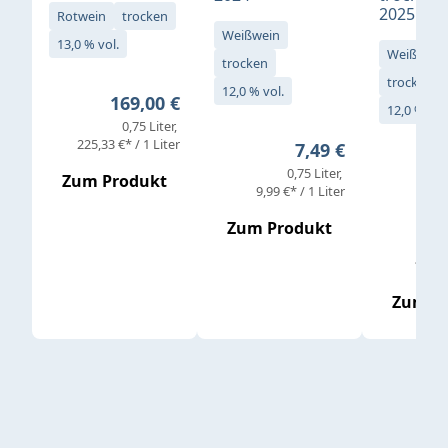
2025
Rotwein
trocken
Weißwein
13,0 % vol.
Weißwein
trocken
trocken
12,0 % vol.
Regulärer Preis:
169,00 €
12,0 % vol
0,75 Liter
Verkaufs
225,33 €* / 1 Liter
Regulärer Preis:
7,49 €
0,75 Liter
Regul
16,4
Zum Produkt
9,99 €* / 1 Liter
Zum Produkt
vor
19,79 
Zum P