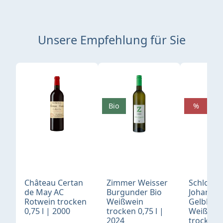
Unsere Empfehlung für Sie
Produktgalerie überspringen
Bio
%
Château Certan
Zimmer Weisser
Schloß
de May AC
Burgunder Bio
Johannis
Rotwein trocken
Weißwein
Gelblack
0,75 l | 2000
trocken 0,75 l |
Weißwei
2024
trocken 0