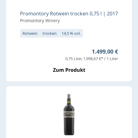
Promontory Rotwein trocken 0,75 l | 2017
Promontory Winery
Rotwein
trocken
14,5 % vol.
Regulärer Preis:
1.499,00 €
0,75 Liter
1.998,67 €* / 1 Liter
Zum Produkt