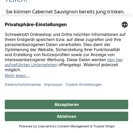
Sie können Cabernet Sauvignon bereits jung trinken.
Vor allem die edlen Tropfen aus Chile und Argentinien
sind dafür prädestiniert. Diese südamerikanischen
Weine schmecken besonders gut zu mediterranen
Speisen und Tapas. Ein gereifter Cabernet Sauvignon
kann mehrere Jahrzehnte lagern. Den
Rotwein
servieren Sie dann am besten zu kräftigem Rinder-
oder Lammfleisch oder vegetarischen Grillgerichten.
Welche Aromen sind typisch für
Cabernet Sauvignon?
Primär ist der Wein für seine Noten von schwarzer
Johannisbeere und grünem Paprika berühmt. Weitere
typische Aromen sind blaue Beeren, Tabak,
Schokolade, Zedernholz, Vanille und Leder.