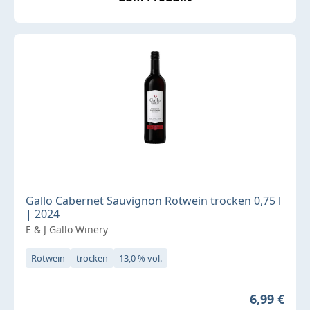
Gallo Cabernet Sauvignon Rotwein trocken 0,75 l
| 2024
E & J Gallo Winery
Rotwein
trocken
13,0 % vol.
Regulärer 
6,99 €