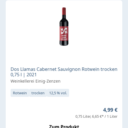
Dos Llamas Cabernet Sauvignon Rotwein trocken
0,75 l | 2021
Weinkellerei Einig-Zenzen
Rotwein
trocken
12,5 % vol.
Regulärer 
4,99 €
0,75 Liter
6,65 €* / 1 Liter
Zum Produkt