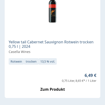
Yellow tail Cabernet Sauvignon Rotwein trocken
0,75 l | 2024
Casella Wines
Rotwein
trocken
13,5 % vol.
Regulärer 
6,49 €
0,75 Liter
8,65 €* / 1 Liter
Zum Produkt