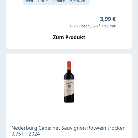
Weinschorle
lieblich
6,5 % vol.
Regulärer Prei
3,99 €
0,75 Liter
5,32 €* / 1 Liter
Zum Produkt
Nederburg Cabernet Sauvignon Rotwein trocken
0,75 l | 2024