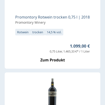
Promontory Rotwein trocken 0,75 l | 2018
Promontory Winery
Rotwein
trocken
14,5 % vol.
Regulärer Preis:
1.099,00 €
0,75 Liter
1.465,33 €* / 1 Liter
Zum Produkt