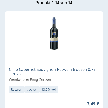
Produkt
1-14
von
14
Chile Cabernet Sauvignon Rotwein trocken 0,75 l
| 2025
Weinkellerei Einig-Zenzen
Rotwein
trocken
13,0 % vol.
Regulärer 
3,49 €