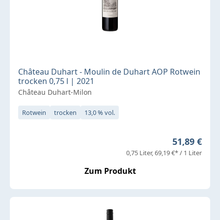
Château Duhart - Moulin de Duhart AOP Rotwein
trocken 0,75 l | 2021
Château Duhart-Milon
Rotwein
trocken
13,0 % vol.
Regulärer P
51,89 €
0,75 Liter
69,19 €* / 1 Liter
Zum Produkt