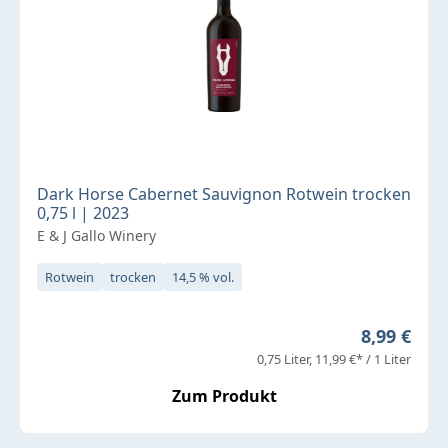
Dark Horse Cabernet Sauvignon Rotwein trocken
0,75 l | 2023
E & J Gallo Winery
Rotwein
trocken
14,5 % vol.
Regulärer 
8,99 €
0,75 Liter
11,99 €* / 1 Liter
Zum Produkt