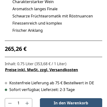
Charakterstarker Wein
Aromatisch langes Finale
Schwarze Früchtearomatik mit Röstnuancen
Finessenreich und komplex
Frischer Anklang
Regulärer Preis:
265,26 €
Inhalt:
0.75 Liter
(353,68 € / 1 Liter)
Preise inkl. MwSt. zzgl. Versandkosten
Kostenfreie Lieferung ab 75 € Bestellwert in DE
Sofort verfügbar, Lieferzeit: 2-3 Tage
Produkt Anzahl: Gib den gewünschten Wert ein oder benutze die S
In den Warenkorb