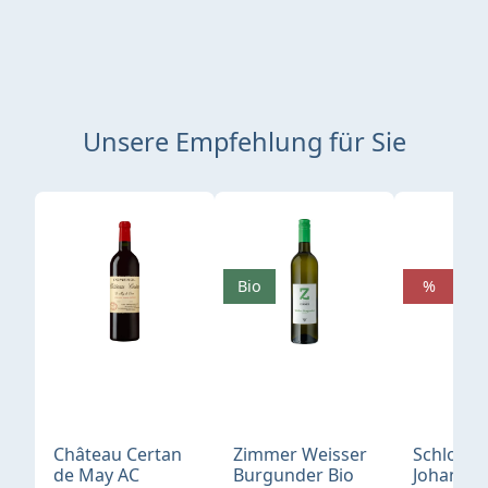
Unsere Empfehlung für Sie
Produktgalerie überspringen
Bio
%
Château Certan
Zimmer Weisser
Schloß
de May AC
Burgunder Bio
Johannis