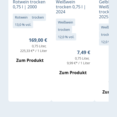
Rotwein trocken
Weißwein
Gelblack
0,75 l | 2000
trocken 0,75 l |
Weißwei
2024
trocken 0
2025
Rotwein
trocken
Weißwein
13,0 % vol.
Weißwein
trocken
trocken
12,0 % vol.
Regulärer Preis:
169,00 €
12,0 % vol
0,75 Liter
Verkaufs
225,33 €* / 1 Liter
Regulärer Preis:
7,49 €
0,75 Liter
Regul
16,4
Zum Produkt
9,99 €* / 1 Liter
Zum Produkt
vor
19,79 
Zum P