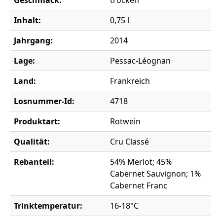
Geschmack:
trocken
Inhalt:
0,75 l
Jahrgang:
2014
Lage:
Pessac-Léognan
Land:
Frankreich
Losnummer-Id:
4718
Produktart:
Rotwein
Qualität:
Cru Classé
Rebanteil:
54% Merlot; 45%
Cabernet Sauvignon; 1%
Cabernet Franc
Trinktemperatur:
16-18°C