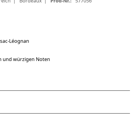
reich
Bordeaux
Prod-Nr.:
577056
ssac-Léognan
en und würzigen Noten