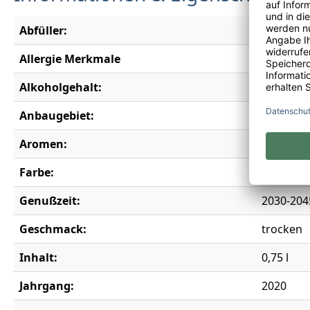
Abfüller:
Château 
Allergie Merkmale
Enthält S
Alkoholgehalt:
13,5 % vo
Anbaugebiet:
Bordeau
Aromen:
Brombeer
Farbe:
rot
Genußzeit:
2030-204
Geschmack:
trocken
Inhalt:
0,75 l
Jahrgang:
2020