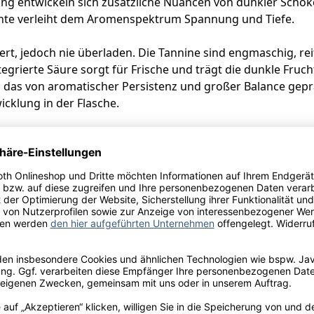
 entwickeln sich zusätzliche Nuancen von dunkler Schokol
ente verleiht dem Aromenspektrum Spannung und Tiefe.
rt, jedoch nie überladen. Die Tannine sind engmaschig, rei
ntegrierte Säure sorgt für Frische und trägt die dunkle F
, das von aromatischer Persistenz und großer Balance gepräg
icklung in der Flasche.
n oder geschmortem Wild
28. In jungen Jahren empfiehlt sich ein Dekantieren von zwe
verfügt dieser Jahrgang über ein Reifepotenzial bis mindes