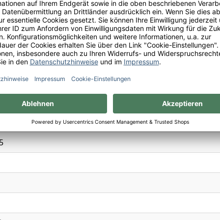
les Carmes Haut-Brion, 20 Rue des Carmes, 33000 Bordeaux
ulfite
l.
x
e, Cassis, Pfeffer, Rauch, Schokolade, Schwarzkirsche, Süß
5