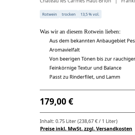
Château les Carmes Haut-Brion
Frank
Rotwein
trocken
13,5 % vol.
Was wir an diesem
Rotwein
lieben:
Aus dem bekannten Anbaugebiet Pe
Aromavielfalt
Von beerigen Tönen bis zur rauchig
Feinkörnige Textur und Balance
Passt zu Rinderfilet, und Lamm
Regulärer Preis:
179,00 €
Inhalt:
0.75 Liter
(238,67 € / 1 Liter)
Preise inkl. MwSt. zzgl. Versandkosten