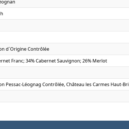
Léognan
ch
on d´Origine Contrôlée
rnet Franc; 34% Cabernet Sauvignon; 26% Merlot
ion Pessac-Léognag Contrôlée, Château les Carmes Haut-Bri