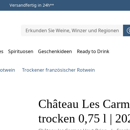
Versandfertig in 24h
**
es
Spirituosen
Geschenkideen
Ready to Drink
m Öffnen, Escape zum Schließen
Rotwein
Trockener französischer Rotwein
Château Les Carm
trocken 0,75 l | 20