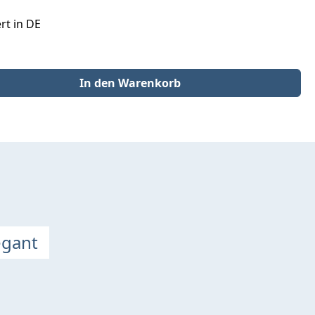
rt in DE
der benutze die Schaltflächen um die Anzahl zu erhöhen oder zu redu
In den Warenkorb
egant