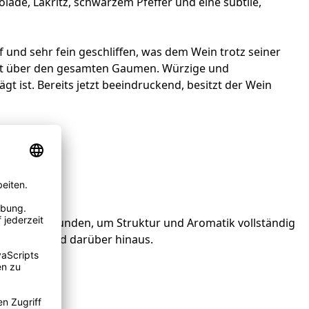
ade, Lakritz, schwarzem Pfeffer und eine subtile,
f und sehr fein geschliffen, was dem Wein trotz seiner
rucht über den gesamten Gaumen. Würzige und
t ist. Bereits jetzt beeindruckend, besitzt der Wein
i bis drei Stunden, um Struktur und Aromatik vollständig
tens 2045 und darüber hinaus.