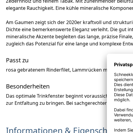
Zedernholz und feinem Tabak. Mit zunehmender Belüftung
elegante Rauchigkeit. Eine kühle mineralische Kompon
Am Gaumen zeigt sich der 2020er kraftvoll und strukturie
Dichte eine bemerkenswerte Eleganz verleiht. Die gut i
mineralische Akzente begleiten das lange, präzise Finale
zugleich das Potenzial für eine lange und komplexe Entw
Passt zu
rosa gebratenem Rinderfilet, Lammrücken mit Kräuter
Besonderheiten
Das optimale Trinkfenster beginnt voraussichtlich ab 20
zur Entfaltung zu bringen. Bei sachgerechter Lagerung 
Informationen & Eigenschaften