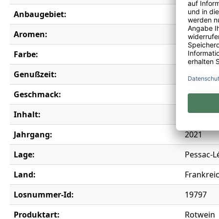
Anbaugebiet:
Bordeau
Aromen:
Brombeere
Farbe:
rot
Genußzeit:
2028-205
Geschmack:
trocken
Inhalt:
0,75 l
Jahrgang:
2021
Lage:
Pessac-
Land:
Frankrei
Losnummer-Id:
19797
Produktart:
Rotwein