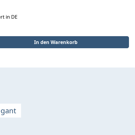
rt in DE
der benutze die Schaltflächen um die Anzahl zu erhöhen oder zu redu
In den Warenkorb
egant