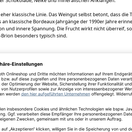
nkler Schokolade, Nelke und mineralischen Anklängen.
e, eher klassische Linie. Das Weingut selbst betont, dass di
 an klassische Bordeaux-Jahrgänge der 1990er Jahre erinne
sion und innere Spannung. Die Frucht wirkt nicht überreif, 
-Brion besonders typisch sind.
ch Rehrücken, Hirschmedaillons oder einem Wildragout.
larence Dillon S.A.S. à 135 Av. Jean Jaurès, 33608 Pessac, F
ulfite
l.