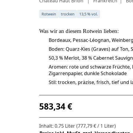
Château Haut Brion
Frankreich
Bo
Rotwein
trocken
13,5 % vol.
Was wir an diesem
Rotwein
lieben:
Bordeaux, Pessac-Léognan, Weinberg
Boden: Quarz-Kies (Graves) auf Ton,
50,3 % Merlot, 38 % Cabernet Sauvign
Aromen: rote und schwarze Früchte, Ki
Zigarrenpapier, dunkle Schokolade
Stil: trocken, präzise, frisch, tief und
Regulärer Preis:
583,34 €
Inhalt:
0.75 Liter
(777,79 € / 1 Liter)