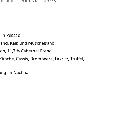
rdeaux
Prod-Nr.:
149773
 in Pessac
 Sand, Kalk und Muschelsand
on, 11,7 % Cabernet Franc
rsche, Cassis, Brombeere, Lakritz, Trüffel,
 lang im Nachhall