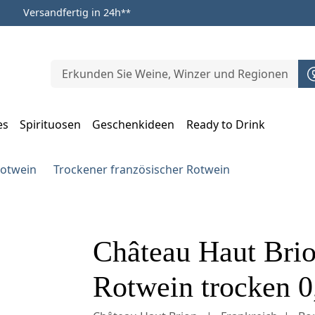
Versandfertig in 24h
**
es
Spirituosen
Geschenkideen
Ready to Drink
m Öffnen, Escape zum Schließen
Rotwein
Trockener französischer Rotwein
Château Haut Brio
Rotwein trocken 0,