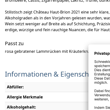
Brombeere, Cassis, Zigarrenpapier, Lakritz, Trüffel, du
Stilistisch zeigt Château Haut-Brion 2021 eine sehr klar
Alkoholgraden als in den Vorjahren gelesen wurden, was
Wein setzt weniger auf Breite als auf Schichtung, Präzi
erdige, würzige und fein rauchige Nuancen, die für Haut
Passt zu
rosa gebratener Lammrücken mit Kräuterkruste aber au
Informationen & Eigenschaften
Abfüller:
Domaine C
Allergie Merkmale
Enthält S
Alkoholgehalt:
13,5 % vo