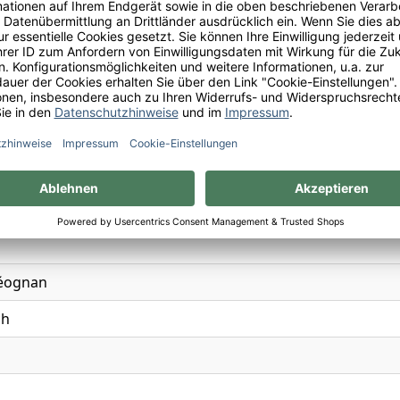
x
, Cassis, Himbeere, Lakritz, Schwarzkirsche, Zartbittersc
5
Léognan
ch