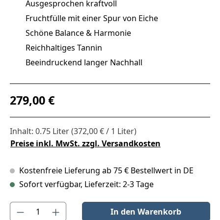
Ausgesprochen kraftvoll
Fruchtfülle mit einer Spur von Eiche
Schöne Balance & Harmonie
Reichhaltiges Tannin
Beeindruckend langer Nachhall
Regulärer Preis:
279,00 €
Inhalt:
0.75 Liter
(372,00 € / 1 Liter)
Preise inkl. MwSt. zzgl. Versandkosten
Kostenfreie Lieferung ab 75 € Bestellwert in DE
Sofort verfügbar, Lieferzeit: 2-3 Tage
Produkt Anzahl: Gib den gewünschten Wert ein oder benutze die S
In den Warenkorb