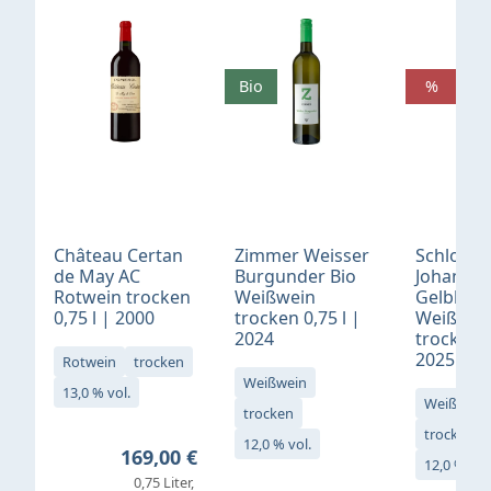
Produktgalerie überspringen
Bio
%
Château Certan
Zimmer Weisser
Schloß
de May AC
Burgunder Bio
Johannis
Rotwein trocken
Weißwein
Gelblack
0,75 l | 2000
trocken 0,75 l |
Weißwei
2024
trocken 0
2025
Rotwein
trocken
Weißwein
13,0 % vol.
Weißwein
trocken
trocken
12,0 % vol.
Regulärer Preis:
169,00 €
12,0 % vol
0,75 Liter