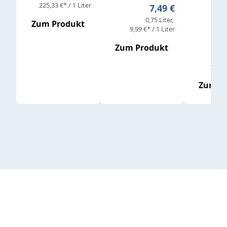
Verkaufs
225,33 €* / 1 Liter
Regulärer Preis:
7,49 €
0,75 Liter
Regul
16,4
Zum Produkt
9,99 €* / 1 Liter
Zum Produkt
vor
19,79 
Zum P