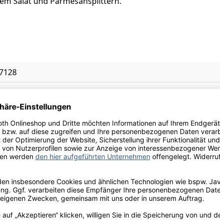
em Salat und Parmesansplittern.
7128
ulfite
 Saccharose, konzentrierter Traubenmost, Säureregulator:
re, Stabilisator: enthält Hefe-Mannoproteine und/oder Kal
erungsstoff: SCHWEFELDIOXID
l.
, Himbeere, Kreide, Melone, Orangenblüten