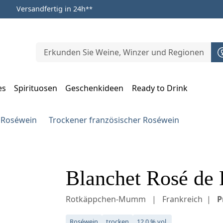
Versandfertig in 24h
**
es
Spirituosen
Geschenkideen
Ready to Drink
m Öffnen, Escape zum Schließen
 Roséwein
Trockener französischer Roséwein
Blanchet Rosé de 
Rotkäppchen-Mumm
Frankreich
P
Roséwein
trocken
12,0 % vol.