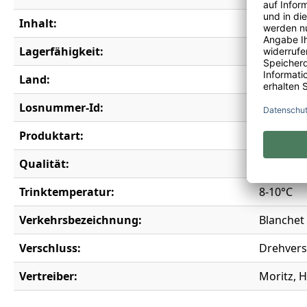
Inhalt:
0,75 l
Lagerfähigkeit:
2 Jahre
Land:
Frankrei
Losnummer-Id:
20377
Produktart:
Roséwei
Qualität:
Vin de F
Trinktemperatur:
8-10°C
Verkehrsbezeichnung:
Blanchet
Verschluss:
Drehvers
Vertreiber:
Moritz, H