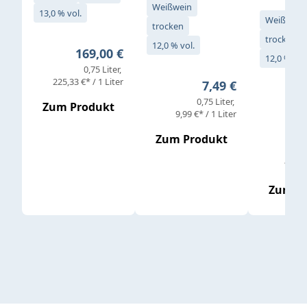
Weißwein
13,0 % vol.
Weißwein
trocken
trocken
12,0 % vol.
Regulärer Preis:
169,00 €
12,0 % vol
0,75 Liter
Verkaufs
225,33 €* / 1 Liter
Regulärer Preis:
7,49 €
0,75 Liter
Regul
16,4
Zum Produkt
9,99 €* / 1 Liter
Zum Produkt
vor
19,79 
Zum P