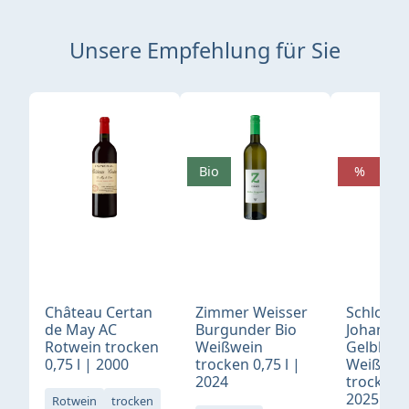
Unsere Empfehlung für Sie
Produktgalerie überspringen
Bio
%
Château Certan
Zimmer Weisser
Schloß
de May AC
Burgunder Bio
Johannis
Rotwein trocken
Weißwein
Gelblack
0,75 l | 2000
trocken 0,75 l |
Weißwei
2024
trocken 0
2025
Rotwein
trocken