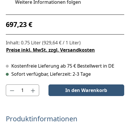
Weitere Informationen folgen
Regulärer Preis:
697,23 €
Inhalt:
0.75 Liter
(929,64 € / 1 Liter)
Preise inkl. MwSt. zzgl. Versandkosten
Kostenfreie Lieferung ab 75 € Bestellwert in DE
Sofort verfügbar, Lieferzeit: 2-3 Tage
Produkt Anzahl: Gib den gewünschten Wert ein oder benutze die S
In den Warenkorb
Produktinformationen