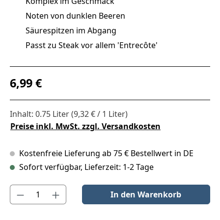
Komplex im Geschmack
Noten von dunklen Beeren
Säurespitzen im Abgang
Passt zu Steak vor allem 'Entrecôte'
Regulärer Preis:
6,99 €
Inhalt:
0.75 Liter
(9,32 € / 1 Liter)
Preise inkl. MwSt. zzgl. Versandkosten
Kostenfreie Lieferung ab 75 € Bestellwert in DE
Sofort verfügbar, Lieferzeit: 1-2 Tage
Produkt Anzahl: Gib den gewünschten Wert ein oder benutze die S
In den Warenkorb