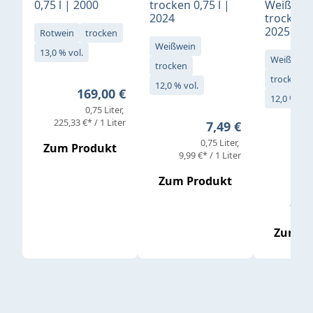
0,75 l | 2000
trocken 0,75 l |
Weißwei
2024
trocken 0
2025
Rotwein
trocken
Weißwein
13,0 % vol.
Weißwein
trocken
trocken
12,0 % vol.
Regulärer Preis:
169,00 €
12,0 % vol
0,75 Liter
Verkaufs
225,33 €* / 1 Liter
Regulärer Preis:
7,49 €
0,75 Liter
Regul
16,4
Zum Produkt
9,99 €* / 1 Liter
Zum Produkt
vor
19,79 
Zum P