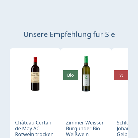
Unsere Empfehlung für Sie
Produktgalerie überspringen
Bio
%
Château Certan
Zimmer Weisser
Schloß
de May AC
Burgunder Bio
Johannis
Rotwein trocken
Weißwein
Gelblack