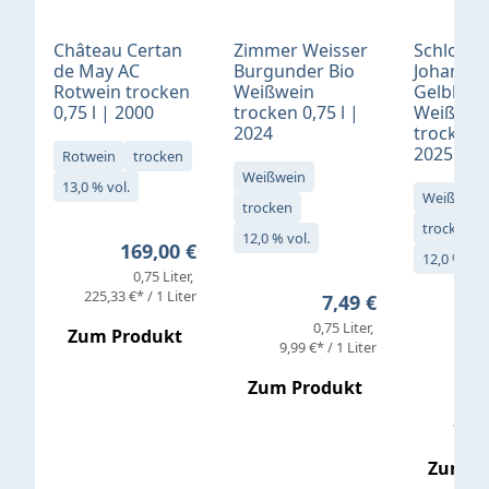
Château Certan
Zimmer Weisser
Schloß
de May AC
Burgunder Bio
Johannis
Rotwein trocken
Weißwein
Gelblack
0,75 l | 2000
trocken 0,75 l |
Weißwei
2024
trocken 0
2025
Rotwein
trocken
Weißwein
13,0 % vol.
Weißwein
trocken
trocken
12,0 % vol.
Regulärer Preis:
169,00 €
12,0 % vol
0,75 Liter
Verkaufs
225,33 €* / 1 Liter
Regulärer Preis:
7,49 €
0,75 Liter
Regul
16,4
Zum Produkt
9,99 €* / 1 Liter
Zum Produkt
vor
19,79 
Zum P