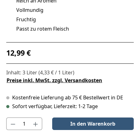
Reich an Aromen
Vollmundig
Fruchtig
Passt zu rotem Fleisch
Regulärer Preis:
12,99 €
Inhalt:
3 Liter
(4,33 € / 1 Liter)
Preise inkl. MwSt. zzgl. Versandkosten
Kostenfreie Lieferung ab 75 € Bestellwert in DE
Sofort verfügbar, Lieferzeit: 1-2 Tage
Produkt Anzahl: Gib den gewünschten Wert ein oder benutze die S
In den Warenkorb