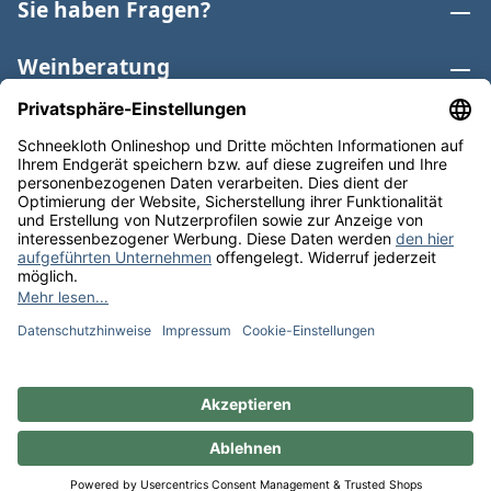
Sie haben Fragen?
Weinberatung
Informationen
Weinkategorien
Internationaler Wein
* Alle Preise inkl. gesetzl. Mehrwertsteuer zzgl.
Versandkosten
und ggf. Nachnahmegebühren, wenn nicht
anders angegeben. Bioprodukte im Bio-Kontrollverfahren
bei der ABCERT AG DE-ÖKO-006 |
Cookie-Einstellungen
** Kostenfreie Lieferung ab 75 € Bestellwert in DE. Werktags
versandfertig in 24h.