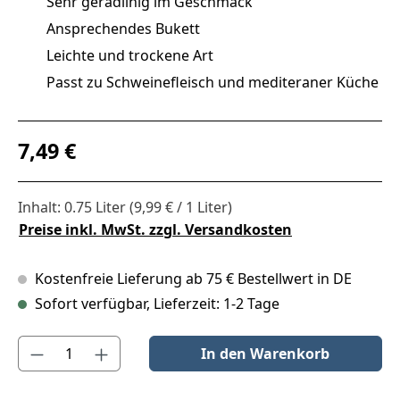
Sehr geradlinig im Geschmack
Ansprechendes Bukett
Leichte und trockene Art
Passt zu Schweinefleisch und mediteraner Küche
Regulärer Preis:
7,49 €
Inhalt:
0.75 Liter
(9,99 € / 1 Liter)
Preise inkl. MwSt. zzgl. Versandkosten
Kostenfreie Lieferung ab 75 € Bestellwert in DE
Sofort verfügbar, Lieferzeit: 1-2 Tage
Produkt Anzahl: Gib den gewünschten Wert ein oder benutze die S
In den Warenkorb