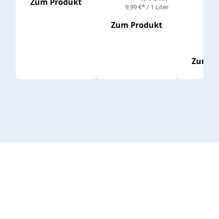
Zum Produkt
9,99 €* / 1 Liter
Zum Produkt
vor
19,79 
Zum P