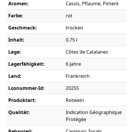
Aromen:
Cassis, Pflaume, Piment
Farbe:
rot
Geschmack:
trocken
Inhalt:
0,75 l
Lage:
Côtes de Catalanes
Lagerfähigkeit:
6 Jahre
Land:
Frankreich
Losnummer-Id:
20255
Produktart:
Rotwein
Qualität:
Indication Géographique
Protégée
Rebanteil:
Carignan; Syrah;