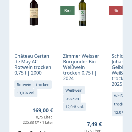
Bio
%
Château Certan
Zimmer Weisser
Schloß
de May AC
Burgunder Bio
Johannis
Rotwein trocken
Weißwein
Gelblack
0,75 l | 2000
trocken 0,75 l |
Weißwei
2024
trocken 0
2025
Rotwein
trocken
Weißwein
13,0 % vol.
Weißwein
trocken
trocken
12,0 % vol.
Regulärer Preis:
169,00 €
12,0 % vol
0,75 Liter
Verkaufs
225,33 €* / 1 Liter
Regulärer Preis:
7,49 €
0,75 Liter
Regul
16,4