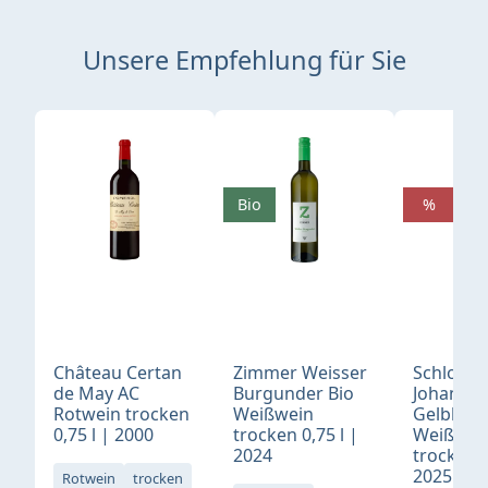
Unsere Empfehlung für Sie
Produktgalerie überspringen
Bio
%
Château Certan
Zimmer Weisser
Schloß
de May AC
Burgunder Bio
Johannis
Rotwein trocken
Weißwein
Gelblack
0,75 l | 2000
trocken 0,75 l |
Weißwei
2024
trocken 0
2025
Rotwein
trocken