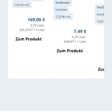
Weißwein
13,0 % vol.
Weißwein
trocken
trocken
12,0 % vol.
Regulärer Preis:
169,00 €
12,0 % vol
0,75 Liter
Verkaufs
225,33 €* / 1 Liter
Regulärer Preis:
7,49 €
0,75 Liter
Regul
16,4
Zum Produkt
9,99 €* / 1 Liter
Zum Produkt
vor
19,79 
Zum P