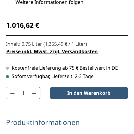
Weitere Informationen folgen
Regulärer Preis:
1.016,62 €
Inhalt:
0.75 Liter
(1.355,49 € / 1 Liter)
Preise inkl. MwSt. zzgl. Versandkosten
Kostenfreie Lieferung ab 75 € Bestellwert in DE
Sofort verfügbar, Lieferzeit: 2-3 Tage
Produkt Anzahl: Gib den gewünschten Wert ein oder benutze die S
In den Warenkorb
Produktinformationen