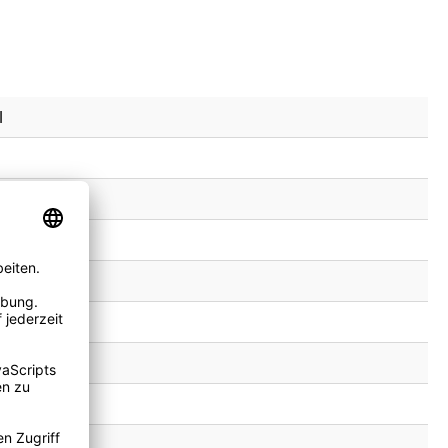
l
oxid