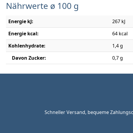
Nährwerte ø 100 g
Energie kJ:
267 kJ
Energie kcal:
64 kcal
Kohlenhydrate:
1,4 g
Davon Zucker:
0,7 g
Schneller Versand, bequeme Zahlungsop