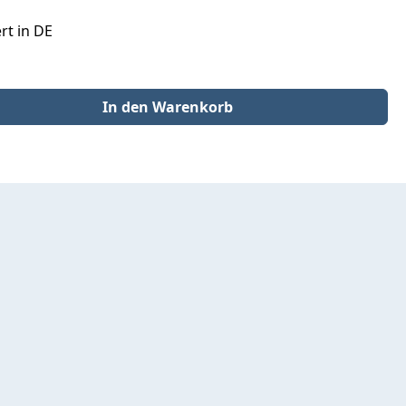
rt in DE
der benutze die Schaltflächen um die Anzahl zu erhöhen oder zu redu
In den Warenkorb