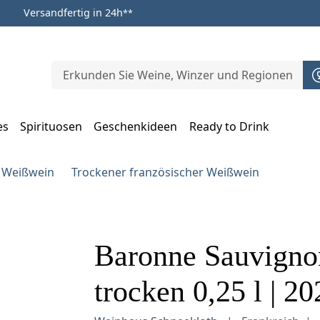
Versandfertig in 24h
**
es
Spirituosen
Geschenkideen
Ready to Drink
m Öffnen, Escape zum Schließen
r Weißwein
Trockener französischer Weißwein
Baronne Sauvigno
trocken 0,25 l | 20