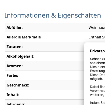
Informationen & Eigenschaften
Abfüller:
Weinhaus
Allergie Merkmale
Enthält S
Zutaten:
Trauben, 
Alkoholgehalt:
11,5 % vo
Aromen:
Apfel, Bi
Farbe:
weiß
Geschmack:
trocken
Inhalt:
0,25 l
Jahrgang:
2024