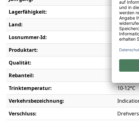
Lagerfähigkeit:
2 Jahre
Land:
Frankrei
Losnummer-Id:
18519
Produktart:
Weißwei
Qualität:
Indicati
Rebanteil:
Sauvigno
Trinktemperatur:
10-12°C
Verkehrsbezeichnung:
Indicati
Verschluss:
Drehvers