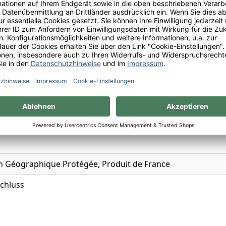
ch
n
on Géographique Protégée
n Blanc
on Géographique Protégée, Produit de France
chluss