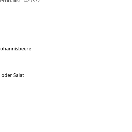
Prod-Nr.:
420377
 Johannisbeere
 oder Salat