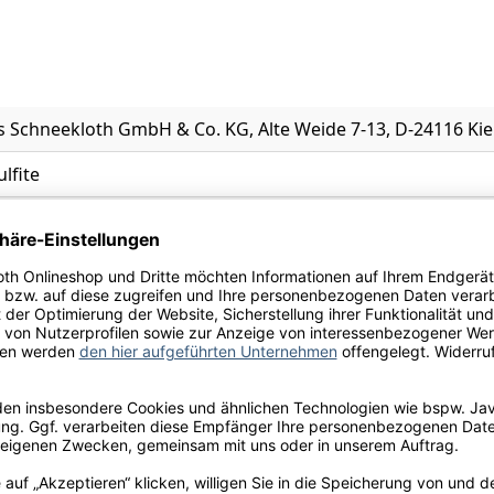
 Schneekloth GmbH & Co. KG, Alte Weide 7-13, D-24116 Kie
ulfite
rektifiziertes Traubenmostkonzentrat, Stickstoff, Kohlendi
l.
rne, Kräuter der Provence, Mango, Stachelbeere