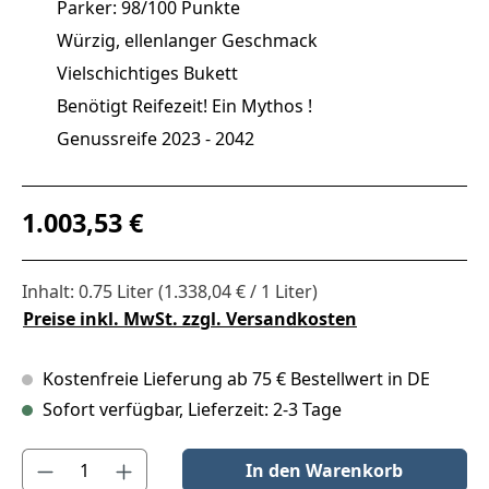
Parker: 98/100 Punkte
Würzig, ellenlanger Geschmack
Vielschichtiges Bukett
Benötigt Reifezeit! Ein Mythos !
Genussreife 2023 - 2042
Regulärer Preis:
1.003,53 €
Inhalt:
0.75 Liter
(1.338,04 € / 1 Liter)
Preise inkl. MwSt. zzgl. Versandkosten
Kostenfreie Lieferung ab 75 € Bestellwert in DE
Sofort verfügbar, Lieferzeit: 2-3 Tage
Produkt Anzahl: Gib den gewünschten Wert ein oder benutze die S
In den Warenkorb