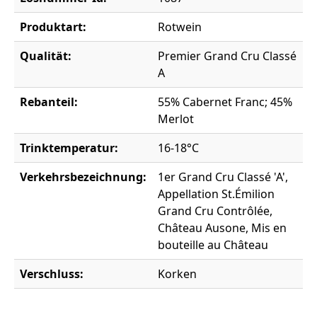
Produktart:
Rotwein
Qualität:
Premier Grand Cru Classé
A
Rebanteil:
55% Cabernet Franc; 45%
Merlot
Trinktemperatur:
16-18°C
Verkehrsbezeichnung:
1er Grand Cru Classé 'A',
Appellation St.Émilion
Grand Cru Contrôlée,
Château Ausone, Mis en
bouteille au Château
Verschluss:
Korken