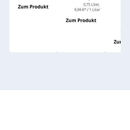
0,75 Liter
Regul
16,4
Zum Produkt
9,99 €* / 1 Liter
Zum Produkt
vor
19,79 
Zum P