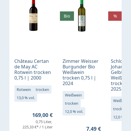
Bio
%
Château Certan
Zimmer Weisser
Schloß
de May AC
Burgunder Bio
Johannis
Rotwein trocken
Weißwein
Gelblack
0,75 l | 2000
trocken 0,75 l |
Weißwei
2024
trocken 0
2025
Rotwein
trocken
Weißwein
13,0 % vol.
Weißwein
trocken
trocken
12,0 % vol.
Regulärer Preis:
169,00 €
12,0 % vol
0,75 Liter
Verkaufs
225,33 €* / 1 Liter
Regulärer Preis:
7,49 €