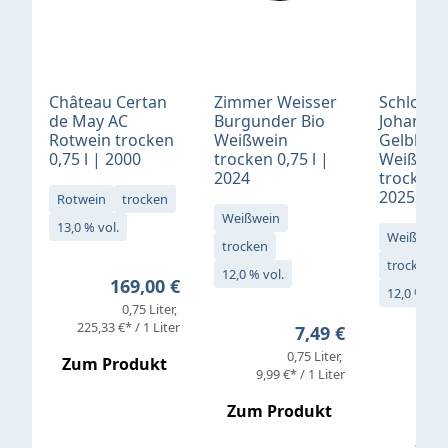
Château Certan
Zimmer Weisser
Schloß
de May AC
Burgunder Bio
Johannis
Rotwein trocken
Weißwein
Gelblack
0,75 l | 2000
trocken 0,75 l |
Weißwei
2024
trocken 0
2025
Rotwein
trocken
Weißwein
13,0 % vol.
Weißwein
trocken
trocken
12,0 % vol.
Regulärer Preis:
169,00 €
12,0 % vol
0,75 Liter
Verkaufs
225,33 €* / 1 Liter
Regulärer Preis:
7,49 €
0,75 Liter
Regul
16,4
Zum Produkt
9,99 €* / 1 Liter
Zum Produkt
vor