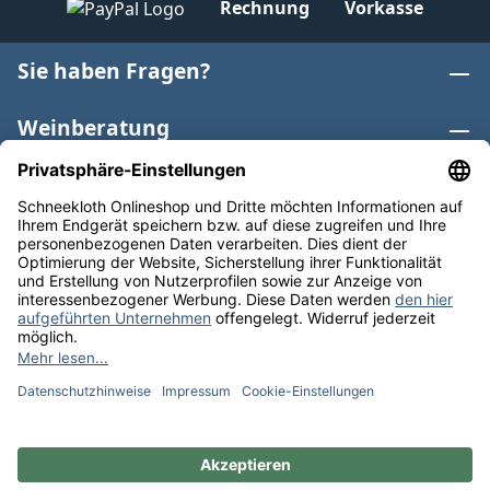
Rechnung
Vorkasse
Sie haben Fragen?
Weinberatung
Informationen
Weinkategorien
Internationaler Wein
* Alle Preise inkl. gesetzl. Mehrwertsteuer zzgl.
Versandkosten
und ggf. Nachnahmegebühren, wenn nicht
anders angegeben. Bioprodukte im Bio-Kontrollverfahren
bei der ABCERT AG DE-ÖKO-006 |
Cookie-Einstellungen
** Kostenfreie Lieferung ab 75 € Bestellwert in DE. Werktags