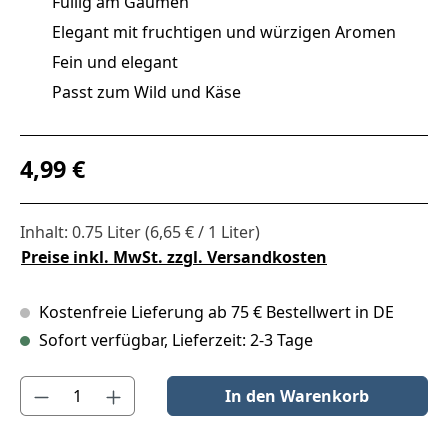
Füllig am Gaumen
Elegant mit fruchtigen und würzigen Aromen
Fein und elegant
Passt zum Wild und Käse
Regulärer Preis:
4,99 €
Inhalt:
0.75 Liter
(6,65 € / 1 Liter)
Preise inkl. MwSt. zzgl. Versandkosten
Kostenfreie Lieferung ab 75 € Bestellwert in DE
Sofort verfügbar, Lieferzeit: 2-3 Tage
Produkt Anzahl: Gib den gewünschten Wert ein oder benutze die S
In den Warenkorb