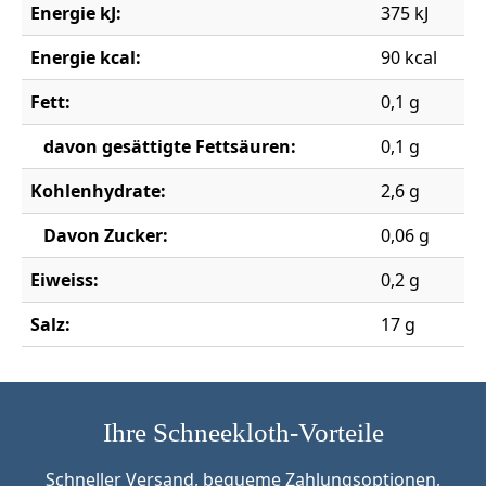
Energie kJ:
375 kJ
Energie kcal:
90 kcal
Fett:
0,1 g
davon gesättigte Fettsäuren:
0,1 g
Kohlenhydrate:
2,6 g
Davon Zucker:
0,06 g
Eiweiss:
0,2 g
Salz:
17 g
Ihre Schneekloth-Vorteile
Schneller Versand, bequeme Zahlungsoptionen,