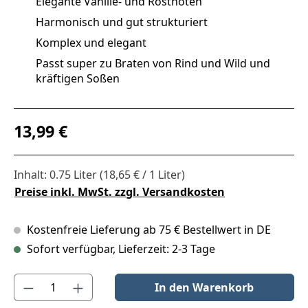
Elegante Vanille- und Röstnoten
Harmonisch und gut strukturiert
Komplex und elegant
Passt super zu Braten von Rind und Wild und
kräftigen Soßen
Regulärer Preis:
13,99 €
Inhalt:
0.75 Liter
(18,65 € / 1 Liter)
Preise inkl. MwSt. zzgl. Versandkosten
Kostenfreie Lieferung ab 75 € Bestellwert in DE
Sofort verfügbar, Lieferzeit: 2-3 Tage
Produkt Anzahl: Gib den gewünschten Wert ein oder benutze die S
In den Warenkorb