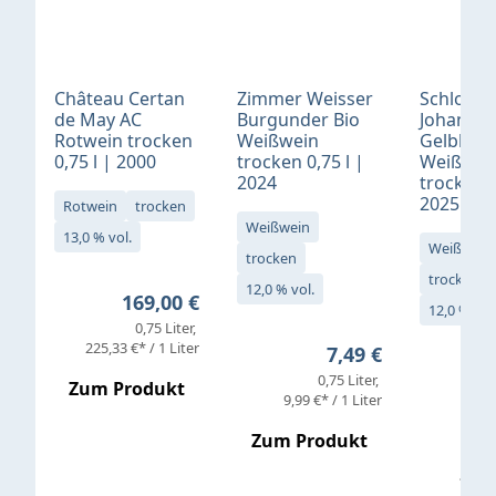
Château Certan
Zimmer Weisser
Schloß
de May AC
Burgunder Bio
Johannis
Rotwein trocken
Weißwein
Gelblack
0,75 l | 2000
trocken 0,75 l |
Weißwei
2024
trocken 0
2025
Rotwein
trocken
Weißwein
13,0 % vol.
Weißwein
trocken
trocken
12,0 % vol.
Regulärer Preis:
169,00 €
12,0 % vol
0,75 Liter
Verkaufs
225,33 €* / 1 Liter
Regulärer Preis:
7,49 €
0,75 Liter
Regul
16,4
Zum Produkt
9,99 €* / 1 Liter
Zum Produkt
vor
19,79 