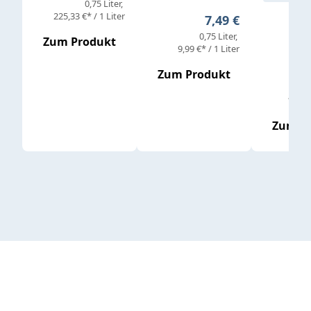
0,75 Liter
Verkaufs
225,33 €* / 1 Liter
Regulärer Preis:
7,49 €
0,75 Liter
Regul
16,4
Zum Produkt
9,99 €* / 1 Liter
Zum Produkt
vor
19,79 
Zum P