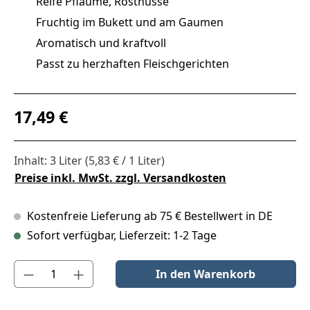
Reife Pflaume, Röstnüsse
Fruchtig im Bukett und am Gaumen
Aromatisch und kraftvoll
Passt zu herzhaften Fleischgerichten
Regulärer Preis:
17,49 €
Inhalt:
3 Liter
(5,83 € / 1 Liter)
Preise inkl. MwSt. zzgl. Versandkosten
Kostenfreie Lieferung ab 75 € Bestellwert in DE
Sofort verfügbar, Lieferzeit: 1-2 Tage
Produkt Anzahl: Gib den gewünschten Wert ein oder benutze die S
In den Warenkorb