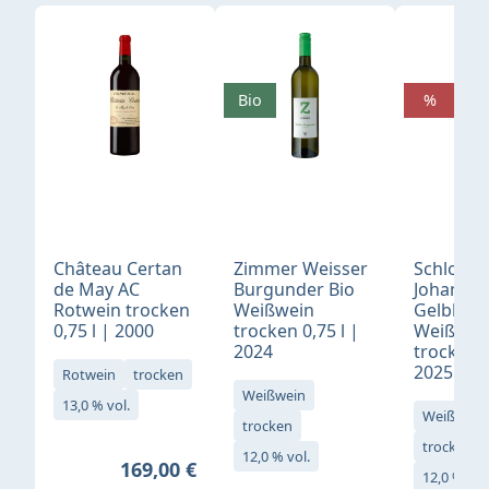
Produktgalerie überspringen
Bio
%
Château Certan
Zimmer Weisser
Schloß
de May AC
Burgunder Bio
Johannis
Rotwein trocken
Weißwein
Gelblack
0,75 l | 2000
trocken 0,75 l |
Weißwei
2024
trocken 0
2025
Rotwein
trocken
Weißwein
13,0 % vol.
Weißwein
trocken
trocken
12,0 % vol.
Regulärer Preis:
169,00 €
12,0 % vol