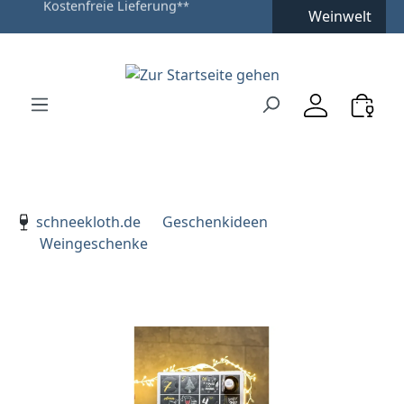
Kostenfreie Lieferung
**
Weinwelt
Zum Hauptinhalt springen
Zur Suche springen
Zur Hauptnavigation springen
Verwenden Sie die Pfeiltasten zur Navigation, Enter zu
schneekloth.de
Geschenkideen
Weingeschenke
Bildergalerie überspringen