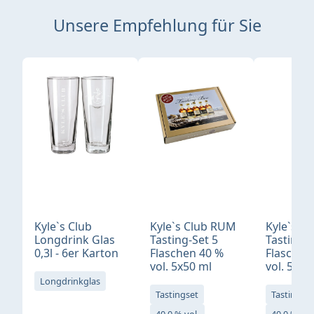
Unsere Empfehlung für Sie
Produktgalerie überspringen
Kyle`s Club
Kyle`s Club RUM
Kyle`s Cl
Longdrink Glas
Tasting-Set 5
Tasting-S
0,3l - 6er Karton
Flaschen 40 %
Flaschen
vol. 5x50 ml
vol. 5x50
Longdrinkglas
Tastingset
Tastingset
40,0 % vol.
40,0 % vol