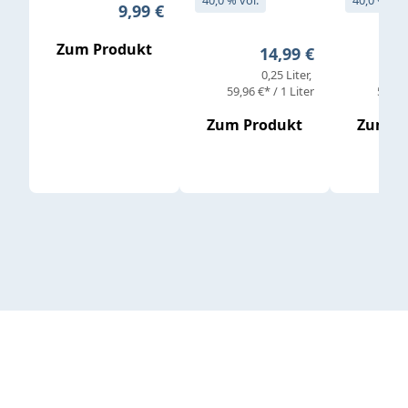
Regulärer Preis:
9,99 €
Zum Produkt
Regulärer Preis:
14,99 €
0,25 Liter
59,96 €* / 1 Liter
59,96 
Zum Produkt
Zum P