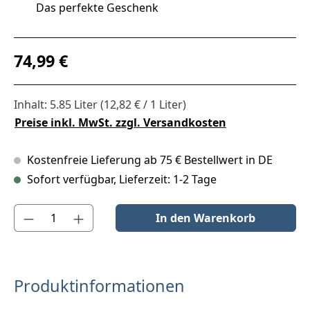
Das perfekte Geschenk
Regulärer Preis:
74,99 €
Inhalt:
5.85 Liter
(12,82 € / 1 Liter)
Preise inkl. MwSt. zzgl. Versandkosten
Kostenfreie Lieferung ab 75 € Bestellwert in DE
Sofort verfügbar, Lieferzeit: 1-2 Tage
Produkt Anzahl: Gib den gewünschten Wert ein oder benutze die S
In den Warenkorb
Produktinformationen