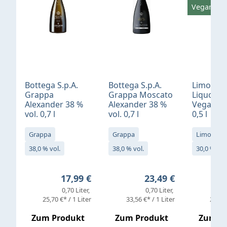
Vegan
Bottega S.p.A.
Bottega S.p.A.
Limonci
Grappa
Grappa Moscato
Liquore 
Alexander 38 %
Alexander 38 %
Vegan 30
vol. 0,7 l
vol. 0,7 l
0,5 l
Grappa
Grappa
Limoncell
38,0 % vol.
38,0 % vol.
30,0 % vol
Regulärer Preis:
Regulärer Preis:
17,99 €
23,49 €
0,70 Liter
0,70 Liter
25,70 €* / 1 Liter
33,56 €* / 1 Liter
25,98 
Zum Produkt
Zum Produkt
Zum P