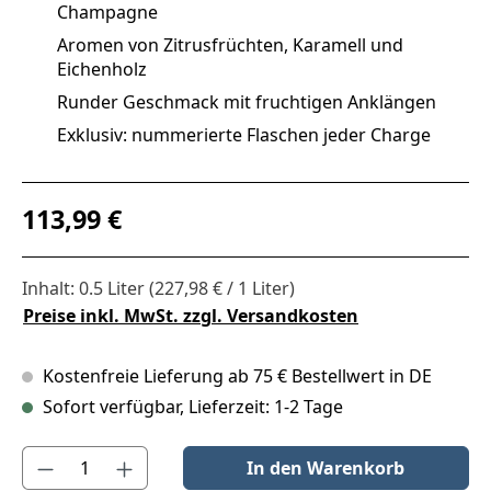
Champagne
Aromen von Zitrusfrüchten, Karamell und
Eichenholz
Runder Geschmack mit fruchtigen Anklängen
Exklusiv: nummerierte Flaschen jeder Charge
Regulärer Preis:
113,99 €
Inhalt:
0.5 Liter
(227,98 € / 1 Liter)
Preise inkl. MwSt. zzgl. Versandkosten
Kostenfreie Lieferung ab 75 € Bestellwert in DE
Sofort verfügbar, Lieferzeit: 1-2 Tage
Produkt Anzahl: Gib den gewünschten Wert ein oder benutze die S
In den Warenkorb