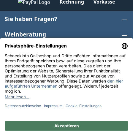
Rechnung
Vorkasse
Sie haben Fragen?
Weinberatung
Informationen
Weinkategorien
Internationaler Wein
* Alle Preise inkl. gesetzl. Mehrwertsteuer zzgl.
Versandkosten
und ggf. Nachnahmegebühren, wenn nicht
anders angegeben. Bioprodukte im Bio-Kontrollverfahren
bei der ABCERT AG DE-ÖKO-006 |
Cookie-Einstellungen
** Kostenfreie Lieferung ab 75 € Bestellwert in DE. Werktags