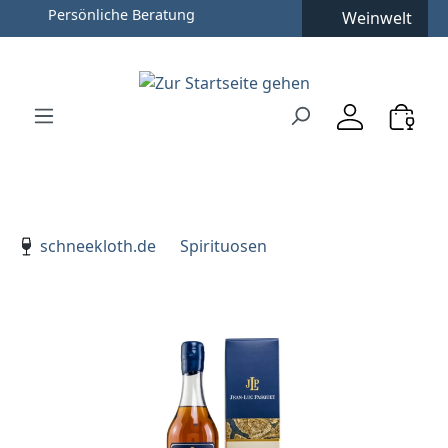
Persönliche Beratung
Weinwelt
Zum Hauptinhalt springen
Zur Suche springen
Zur Hauptnavigation springen
Verwenden Sie die Pfeiltasten zur Navigation, Enter zu
schneekloth.de
Spirituosen
Bildergalerie überspringen