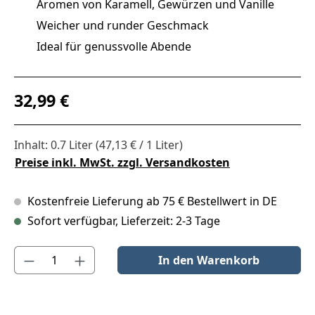
Aromen von Karamell, Gewürzen und Vanille
Weicher und runder Geschmack
Ideal für genussvolle Abende
Regulärer Preis:
32,99 €
Inhalt:
0.7 Liter
(47,13 € / 1 Liter)
Preise inkl. MwSt. zzgl. Versandkosten
Kostenfreie Lieferung ab 75 € Bestellwert in DE
Sofort verfügbar, Lieferzeit: 2-3 Tage
Produkt Anzahl: Gib den gewünschten Wert ein oder benutze die S
In den Warenkorb