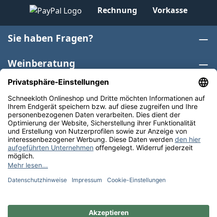
Rechnung
Vorkasse
Sie haben Fragen?
Weinberatung
Informationen
Weinkategorien
Internationaler Wein
* Alle Preise inkl. gesetzl. Mehrwertsteuer zzgl.
Versandkosten
und ggf. Nachnahmegebühren, wenn nicht
anders angegeben. Bioprodukte im Bio-Kontrollverfahren
bei der ABCERT AG DE-ÖKO-006 |
Cookie-Einstellungen