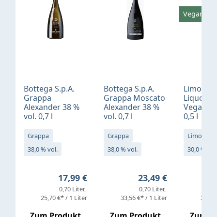
Vegan
Bottega S.p.A.
Bottega S.p.A.
Limonci
Grappa
Grappa Moscato
Liquore 
Alexander 38 %
Alexander 38 %
Vegan 30
vol. 0,7 l
vol. 0,7 l
0,5 l
Grappa
Grappa
Limoncell
38,0 % vol.
38,0 % vol.
30,0 % vol
Regulärer Preis:
Regulärer Preis:
17,99 €
23,49 €
0,70 Liter
0,70 Liter
25,70 €* / 1 Liter
33,56 €* / 1 Liter
25,98 
Zum Produkt
Zum Produkt
Zum P