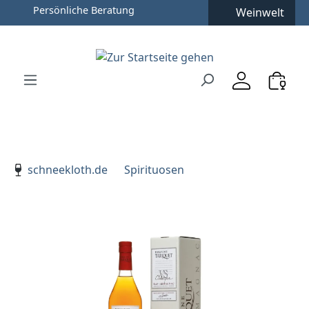
Persönliche Beratung
Weinwelt
Zum Hauptinhalt springen
Zur Suche springen
Zur Hauptnavigation springen
Verwenden Sie die Pfeiltasten zur Navigation, Enter zu
schneekloth.de
Spirituosen
Bildergalerie überspringen