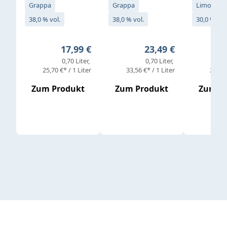
Grappa
Grappa
Limoncell
38,0 % vol.
38,0 % vol.
30,0 % vol
Regulärer Preis:
Regulärer Preis:
17,99 €
23,49 €
0,70 Liter
0,70 Liter
25,70 €* / 1 Liter
33,56 €* / 1 Liter
25,98 
Zum Produkt
Zum Produkt
Zum P