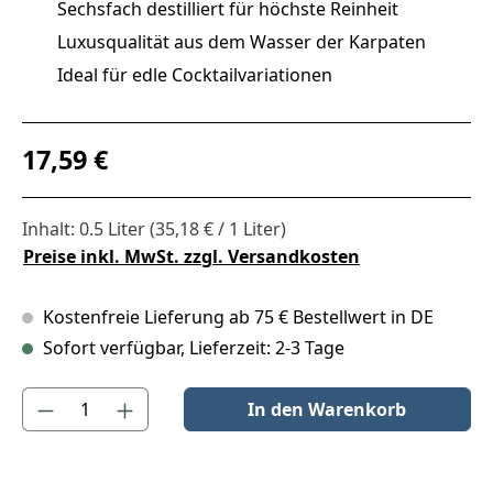
Sechsfach destilliert für höchste Reinheit
Luxusqualität aus dem Wasser der Karpaten
Ideal für edle Cocktailvariationen
Regulärer Preis:
17,59 €
Inhalt:
0.5 Liter
(35,18 € / 1 Liter)
Preise inkl. MwSt. zzgl. Versandkosten
Kostenfreie Lieferung ab 75 € Bestellwert in DE
Sofort verfügbar, Lieferzeit: 2-3 Tage
Produkt Anzahl: Gib den gewünschten Wert ein oder benutze die S
In den Warenkorb