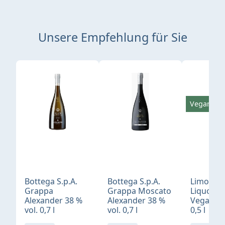
Unsere Empfehlung für Sie
Produktgalerie überspringen
Vegan
Bottega S.p.A.
Bottega S.p.A.
Limonci
Grappa
Grappa Moscato
Liquore 
Alexander 38 %
Alexander 38 %
Vegan 30
vol. 0,7 l
vol. 0,7 l
0,5 l