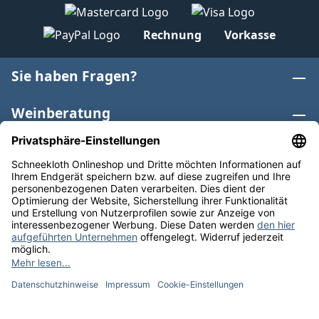
Rechnung
Vorkasse
Sie haben Fragen?
Weinberatung
Informationen
Weinkategorien
Internationaler Wein
* Alle Preise inkl. gesetzl. Mehrwertsteuer zzgl.
Versandkosten
und ggf. Nachnahmegebühren, wenn nicht
anders angegeben. Bioprodukte im Bio-Kontrollverfahren
bei der ABCERT AG DE-ÖKO-006 |
Cookie-Einstellungen