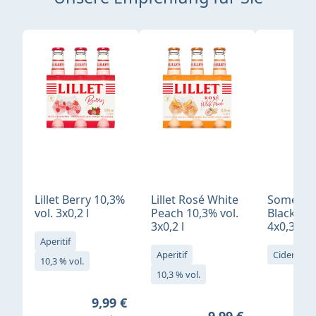
Produktgalerie überspringen
Lillet Berry 10,3%
Lillet Rosé White
Somersby
vol. 3x0,2 l
Peach 10,3% vol.
Blackber
3x0,2 l
4x0,33 l
Aperitif
Aperitif
Cider
4,
10,3 % vol.
10,3 % vol.
Regulärer Preis:
9,99 €
Regulärer Preis: