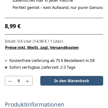
Italienisches Flair in jeder Flasche
Perfekt gemixt – kein Aufwand, nur purer Genuss
Regulärer Preis:
8,99 €
Inhalt:
0.6 Liter
(14,98 € / 1 Liter)
Preise inkl. MwSt. zzgl. Versandkosten
Kostenfreie Lieferung ab 75 € Bestellwert in DE
Sofort verfügbar, Lieferzeit: 2-3 Tage
Produkt Anzahl: Gib den gewünschten Wert ein oder benutze die S
In den Warenkorb
Produktinformationen