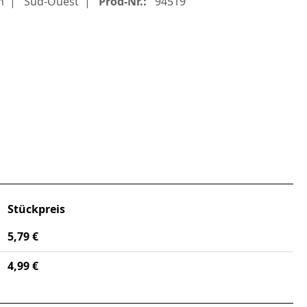
h
Sud-Ouest
Prod-Nr.:
94519
Stückpreis
5,79 €
4,99 €