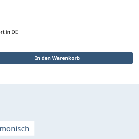
rt in DE
der benutze die Schaltflächen um die Anzahl zu erhöhen oder zu redu
In den Warenkorb
rmonisch