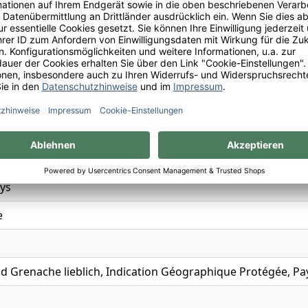
ch
ays
e
d Grenache lieblich, Indication Géographique Protégée, P