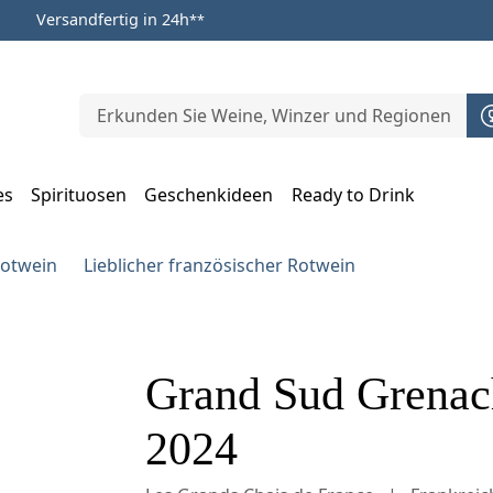
Versandfertig in 24h
**
es
Spirituosen
Geschenkideen
Ready to Drink
m Öffnen, Escape zum Schließen
Rotwein
Lieblicher französischer Rotwein
Grand Sud Grenach
2024