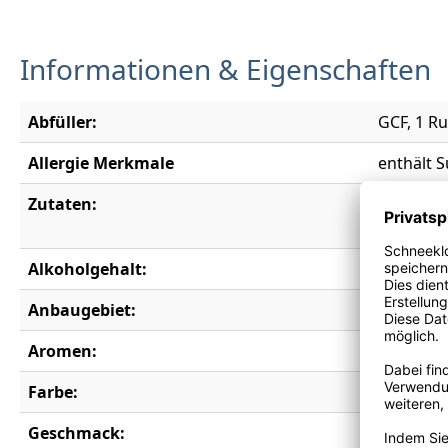
Informationen & Eigenschaften
Abfüller:
GCF, 1 Ru
Allergie Merkmale
enthält S
Zutaten:
Konzentri
/oder G
Alkoholgehalt:
13,0 % vo
Anbaugebiet:
Sud-Oue
Aromen:
Brombeere
Farbe:
rot
Geschmack:
lieblich