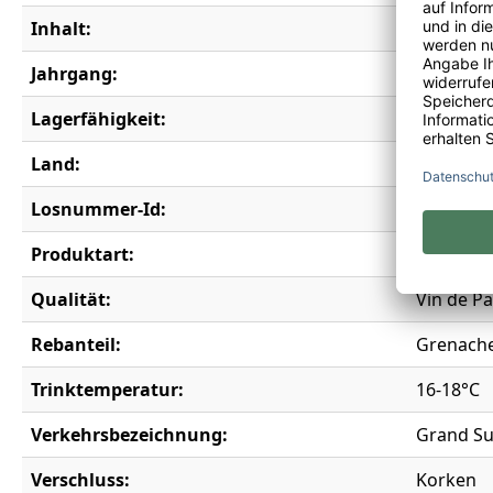
Inhalt:
1 l
Jahrgang:
2024
Lagerfähigkeit:
2 Jahre
Land:
Frankrei
Losnummer-Id:
20282
Produktart:
Rotwein
Qualität:
Vin de P
Rebanteil:
Grenach
Trinktemperatur:
16-18°C
Verkehrsbezeichnung:
Grand Su
Verschluss:
Korken