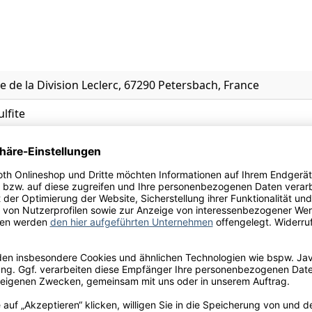
e de la Division Leclerc, 67290 Petersbach, France
ulfite
erter Traubenmost , Konservierungsstoffe : Sulfite , Kaliu
ummi arabicum
l.
st
, Cassis, Vanille