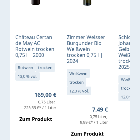
Château Certan
Zimmer Weisser
Schloß
de May AC
Burgunder Bio
Johannis
Rotwein trocken
Weißwein
Gelblack
0,75 l | 2000
trocken 0,75 l |
Weißwei
2024
trocken 0
2025
Rotwein
trocken
Weißwein
13,0 % vol.
Weißwein
trocken
trocken
12,0 % vol.
Regulärer Preis:
169,00 €
12,0 % vol
0,75 Liter
Verkaufs
225,33 €* / 1 Liter
Regulärer Preis:
7,49 €
0,75 Liter
Regul
16,4
Zum Produkt
9,99 €* / 1 Liter
Zum Produkt
vor