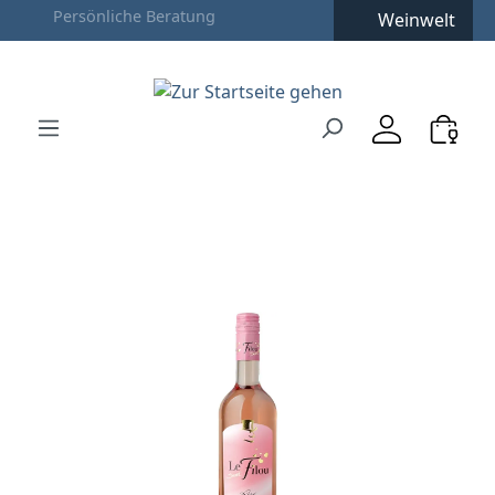
Weinwelt
Zum Hauptinhalt springen
Zur Suche springen
Zur Hauptnavigation springen
Verwenden Sie die Pfeiltasten zur Navigation, Enter zu
Bildergalerie überspringen