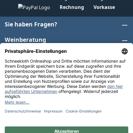
Rechnung
Vorkasse
Sie haben Fragen?
Weinberatung
Informationen
Weinkategorien
Internationaler Wein
* Alle Preise inkl. gesetzl. Mehrwertsteuer zzgl.
Versandkosten
und ggf. Nachnahmegebühren, wenn nicht
anders angegeben. Bioprodukte im Bio-Kontrollverfahren
bei der ABCERT AG DE-ÖKO-006 |
Cookie-Einstellungen