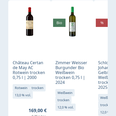
Produktgalerie überspringen
Bio
%
Château Certan
Zimmer Weisser
Schloß
de May AC
Burgunder Bio
Johannis
Rotwein trocken
Weißwein
Gelblack
0,75 l | 2000
trocken 0,75 l |
Weißwei
2024
trocken 0
2025
Rotwein
trocken
Weißwein
13,0 % vol.
Weißwein
trocken
trocken
12,0 % vol.
Regulärer Preis:
169,00 €
12,0 % vol