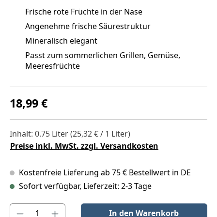
Frische rote Früchte in der Nase
Angenehme frische Säurestruktur
Mineralisch elegant
Passt zum sommerlichen Grillen, Gemüse,
Meeresfrüchte
Regulärer Preis:
18,99 €
Inhalt:
0.75 Liter
(25,32 € / 1 Liter)
Preise inkl. MwSt. zzgl. Versandkosten
Kostenfreie Lieferung ab 75 € Bestellwert in DE
Sofort verfügbar, Lieferzeit: 2-3 Tage
Produkt Anzahl: Gib den gewünschten Wert ein oder benutze die S
In den Warenkorb