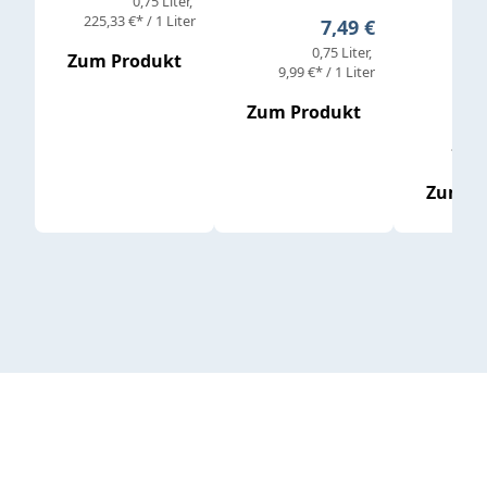
0,75 Liter
Verkaufs
225,33 €* / 1 Liter
Regulärer Preis:
7,49 €
0,75 Liter
Regul
16,4
Zum Produkt
9,99 €* / 1 Liter
Zum Produkt
vor
19,79 
Zum P