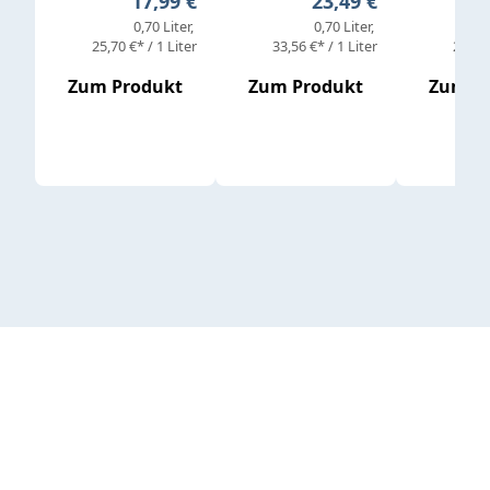
17,99 €
23,49 €
0,70 Liter
0,70 Liter
25,70 €* / 1 Liter
33,56 €* / 1 Liter
25,98 
Zum Produkt
Zum Produkt
Zum P