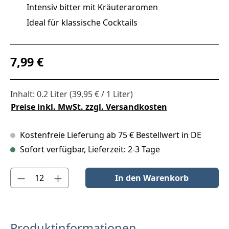
Intensiv bitter mit Kräuteraromen
Ideal für klassische Cocktails
Regulärer Preis:
7,99 €
Inhalt:
0.2 Liter
(39,95 € / 1 Liter)
Preise inkl. MwSt. zzgl. Versandkosten
Kostenfreie Lieferung ab 75 € Bestellwert in DE
Sofort verfügbar, Lieferzeit: 2-3 Tage
Produkt Anzahl: Gib den gewünschten Wert ein oder benutze die S
In den Warenkorb
Produktinformationen