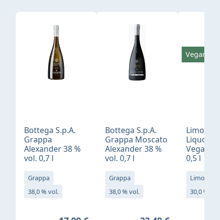
Produktgalerie überspringen
Vegan
Bottega S.p.A.
Bottega S.p.A.
Limonci
Grappa
Grappa Moscato
Liquore 
Alexander 38 %
Alexander 38 %
Vegan 30
vol. 0,7 l
vol. 0,7 l
0,5 l
Grappa
Grappa
Limoncell
38,0 % vol.
38,0 % vol.
30,0 % vol
Regulärer Preis:
Regulärer Preis: