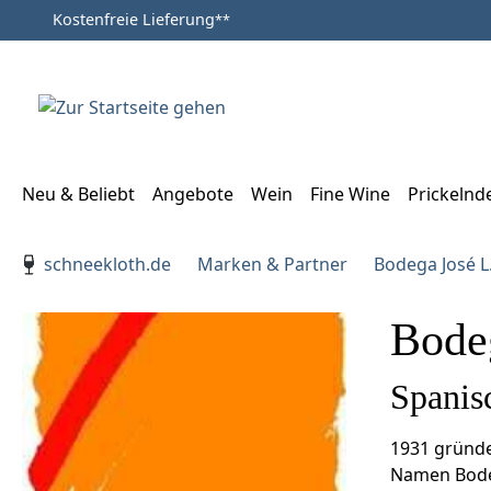
Kostenfreie Lieferung
**
Zum Hauptinhalt springen
Zur Suche springen
Zur Hauptnavigation springen
Neu & Beliebt
Angebote
Wein
Fine Wine
Prickelnd
Verwenden Sie die Pfeiltasten zur Navigation, Enter zu
schneekloth.de
Marken & Partner
Bodega José L.
Bodeg
Spanis
1931 gründe
Namen Bodega