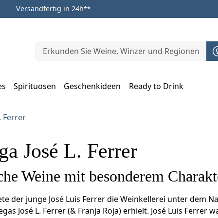
Versandfertig in 24h
**
es
Spirituosen
Geschenkideen
Ready to Drink
m Öffnen, Escape zum Schließen
 Ferrer
a José L. Ferrer
che Weine mit besonderem Charakt
te der junge José Luis Ferrer die Weinkellerei unter dem Na
s José L. Ferrer (& Franja Roja) erhielt. José Luis Ferrer