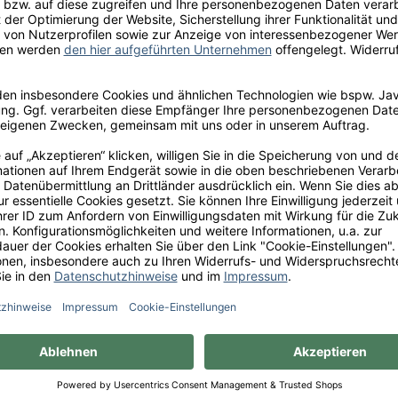
Pioniergeist Jos
Der Pioniergeist des ehem
erstreckte sich auf den A
Weinbereitung, den Fassau
nach Europa und in die US