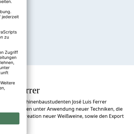
é L. Ferrer
aligen Maschinenbaustudenten José Luis Ferrer
nbau von Reben unter Anwendung neuer Techniken, die
sbau, die Kreation neuer Weißweine, sowie den Export
A.