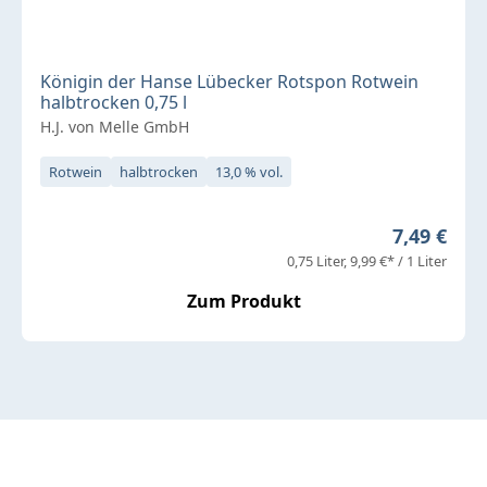
Königin der Hanse Lübecker Rotspon Rotwein
halbtrocken 0,75 l
H.J. von Melle GmbH
Rotwein
halbtrocken
13,0 % vol.
Regulärer 
7,49 €
0,75 Liter
9,99 €* / 1 Liter
Zum Produkt