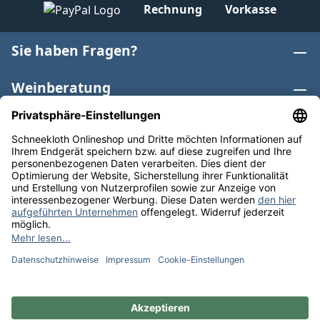
Rechnung
Vorkasse
Sie haben Fragen?
Weinberatung
Informationen
Weinkategorien
Internationaler Wein
* Alle Preise inkl. gesetzl. Mehrwertsteuer zzgl.
Versandkosten
und ggf. Nachnahmegebühren, wenn nicht
anders angegeben. Bioprodukte im Bio-Kontrollverfahren
bei der ABCERT AG DE-ÖKO-006 |
Cookie-Einstellungen
** Kostenfreie Lieferung ab 75 € Bestellwert in DE. Werktags