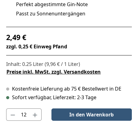
Perfekt abgestimmte Gin-Note
Passt zu Sonnenuntergängen
Regulärer Preis:
2,49 €
zzgl. 0,25 € Einweg Pfand
Inhalt:
0.25 Liter
(9,96 € / 1 Liter)
Preise inkl. MwSt. zzgl. Versandkosten
Kostenfreie Lieferung ab 75 € Bestellwert in DE
Sofort verfügbar, Lieferzeit: 2-3 Tage
Produkt Anzahl: Gib den gewünschten Wert ein oder benutze die S
In den Warenkorb