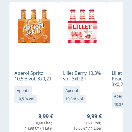
Produktgalerie überspringen
Aperol Spritz
Lillet Berry 10,3%
Lillet Ro
10,5% vol. 3x0,2 l
vol. 3x0,2 l
Peach 10
3x0,2 l
Aperitif
Aperitif
Aperitif
10,5 % vol.
10,3 % vol.
10,3 % vol
Regulärer Preis:
Regulärer Preis:
8,99 €
9,99 €
0,60 Liter
0,60 Liter
14,98 €* / 1 Liter
16,65 €* / 1 Liter