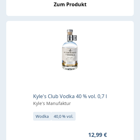
Zum Produkt
Kyle's Club Vodka 40 % vol. 0,7 l
Kyle's Manufaktur
Wodka
40,0 % vol.
Regulärer Preis:
12,99 €