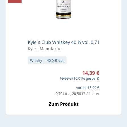
Kyle`s Club Whiskey 40 % vol. 0,7 l
Kyle's Manufaktur
Whisky
40,0 % vol.
Verkaufspreis:
14,39 €
Regulärer Preis:
15,99 €
(10.01% gespart)
vorher 15,99 €
0,70 Liter
20,56 €* / 1 Liter
Zum Produkt