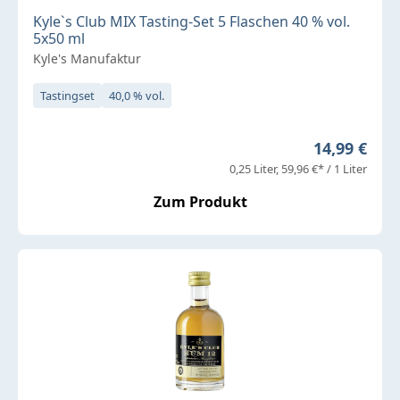
Kyle`s Club MIX Tasting-Set 5 Flaschen 40 % vol.
5x50 ml
Kyle's Manufaktur
Tastingset
40,0 % vol.
Regulärer P
14,99 €
0,25 Liter
59,96 €* / 1 Liter
Zum Produkt