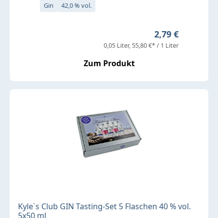
Gin
42,0 % vol.
Regulärer Preis
2,79 €
0,05 Liter
55,80 €* / 1 Liter
Zum Produkt
Kyle`s Club GIN Tasting-Set 5 Flaschen 40 % vol.
5x50 ml