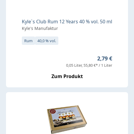
Kyle`s Club Rum 12 Years 40 % vol. 50 ml
Kyle's Manufaktur
Rum
40,0 % vol.
Regulärer Prei
2,79 €
0,05 Liter
55,80 €* / 1 Liter
Zum Produkt