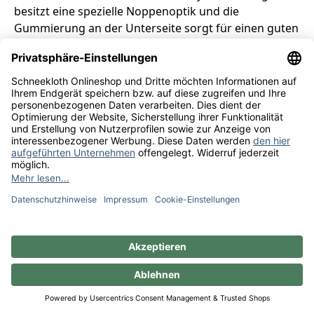
besitzt eine spezielle Noppenoptik und die
Gummierung an der Unterseite sorgt für einen guten
Halt auf dem Tresen. Mit einer Größe von 50 mal 17
Zentimetern passt sie nicht nur zur privaten Bar,
sondern auch in den Gastronomiebereich.
Da sich die Kyle’s Club Spirituosen auch für die
Zubereitung von Cocktails eignen, haben wir auch die
originalen
Kyle’s Club Longdrink-Gläser
im Angebot.
Sehr stabil und robust präsentieren sich die
hochwertigen Trinkgefäße. Darin schmecken Ihre
Cocktails mit Wodka und alle gängigen Longdrinks
besonders gut.
So kennen Sie Cocktails noch nicht
Wussten Sie, dass nicht nur Rum, Gin oder Wodka