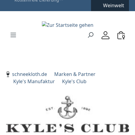
Kostenfreie Lieferung
**
Weinwelt
Zum Hauptinhalt springen
Zur Suche springen
Zur Hauptnavigation springen
Verwenden Sie die Pfeiltasten zur Navigation, Enter zu
schneekloth.de
Marken & Partner
Kyle's Manufaktur
Kyle's Club