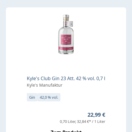
Kyle's Club Gin 23 Att. 42 % vol. 0,7 l
Kyle's Manufaktur
Gin
42,0 % vol.
Regulärer Preis:
22,99 €
0,70 Liter
32,84 €* / 1 Liter