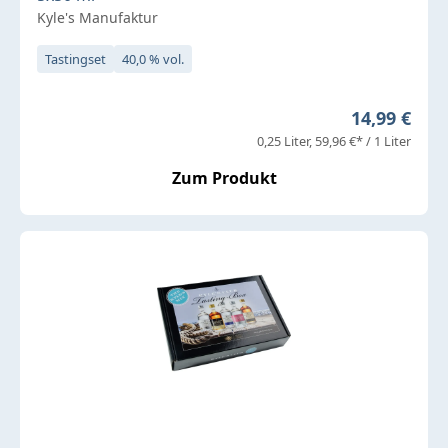
Kyle's Manufaktur
Tastingset
40,0 % vol.
Regulärer P
14,99 €
0,25 Liter
59,96 €* / 1 Liter
Zum Produkt