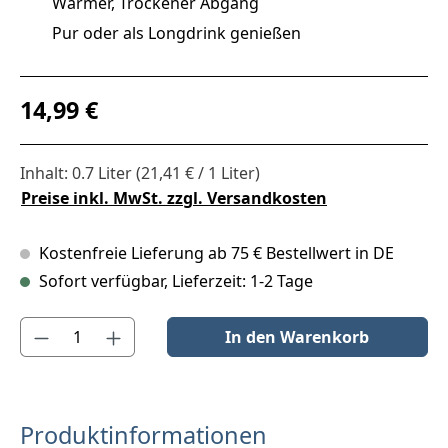
Warmer, Trockener Abgang
Pur oder als Longdrink genießen
Regulärer Preis:
14,99 €
Inhalt:
0.7 Liter
(21,41 € / 1 Liter)
Preise inkl. MwSt. zzgl. Versandkosten
Kostenfreie Lieferung ab 75 € Bestellwert in DE
Sofort verfügbar, Lieferzeit: 1-2 Tage
Produkt Anzahl: Gib den gewünschten Wert ein oder benutze die S
In den Warenkorb
Produktinformationen