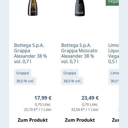
Vegan
Bottega S.p.A.
Bottega S.p.A.
Limonci
Grappa
Grappa Moscato
Liquore 
Alexander 38 %
Alexander 38 %
Vegan 30
vol. 0,7 l
vol. 0,7 l
0,5 l
Grappa
Grappa
Limoncell
38,0 % vol.
38,0 % vol.
30,0 % vol
Regulärer Preis:
Regulärer Preis:
17,99 €
23,49 €
0,70 Liter
0,70 Liter
25,70 €* / 1 Liter
33,56 €* / 1 Liter
25,98 
Zum Produkt
Zum Produkt
Zum P