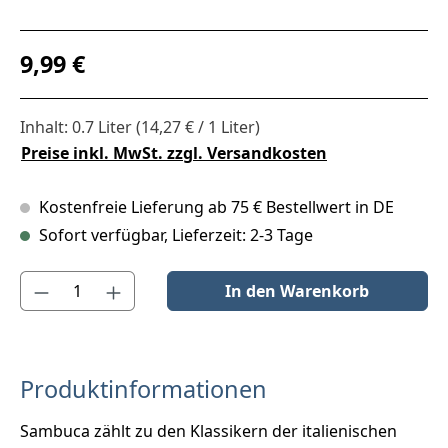
Regulärer Preis:
9,99 €
Inhalt:
0.7 Liter
(14,27 € / 1 Liter)
Preise inkl. MwSt. zzgl. Versandkosten
Kostenfreie Lieferung ab 75 € Bestellwert in DE
Sofort verfügbar, Lieferzeit: 2-3 Tage
Produkt Anzahl: Gib den gewünschten Wert ein oder benutze die S
In den Warenkorb
Produktinformationen
Sambuca zählt zu den Klassikern der italienischen