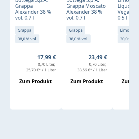
Bottega S.p.A.
Bottega S.p.A.
Limonci
Grappa
Grappa Moscato
Liquore 
Alexander 38 %
Alexander 38 %
Vegan 30
vol. 0,7 l
vol. 0,7 l
0,5 l
Grappa
Grappa
Limoncell
38,0 % vol.
38,0 % vol.
30,0 % vol
Regulärer Preis:
Regulärer Preis:
17,99 €
23,49 €
0,70 Liter
0,70 Liter
25,70 €* / 1 Liter
33,56 €* / 1 Liter
25,98 
Zum Produkt
Zum Produkt
Zum P