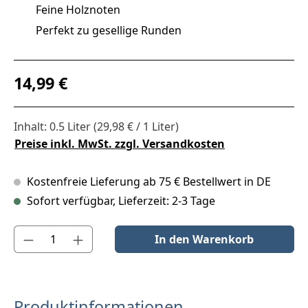
Feine Holznoten
Perfekt zu gesellige Runden
Regulärer Preis:
14,99 €
Inhalt:
0.5 Liter
(29,98 € / 1 Liter)
Preise inkl. MwSt. zzgl. Versandkosten
Kostenfreie Lieferung ab 75 € Bestellwert in DE
Sofort verfügbar, Lieferzeit: 2-3 Tage
Produkt Anzahl: Gib den gewünschten Wert ein oder benutze die S
In den Warenkorb
Produktinformationen