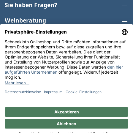
Sie haben Fragen?
Weinberatung
Informationen
Weinkategorien
Internationaler Wein
* Alle Preise inkl. gesetzl. Mehrwertsteuer zzgl.
Versandkosten
und ggf. Nachnahmegebühren, wenn nicht
anders angegeben. Bioprodukte im Bio-Kontrollverfahren
bei der ABCERT AG DE-ÖKO-006 |
Cookie-Einstellungen
** Kostenfreie Lieferung ab 75 € Bestellwert in DE. Werktags
versandfertig in 24h.