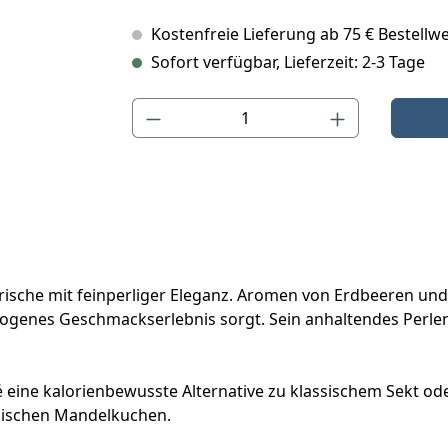
Kostenfreie Lieferung ab 75 € Bestellwe
Sofort verfügbar, Lieferzeit: 2-3 Tage
Produkt Anzahl: Gib den gewünschten Wert ein o
 Frische mit feinperliger Eleganz. Aromen von Erdbeeren un
enes Geschmackserlebnis sorgt. Sein anhaltendes Perlensp
eine kalorienbewusste Alternative zu klassischem Sekt oder 
nischen Mandelkuchen.