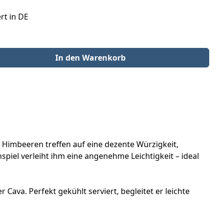
rt in DE
der benutze die Schaltflächen um die Anzahl zu erhöhen oder zu redu
In den Warenkorb
d Himbeeren treffen auf eine dezente Würzigkeit,
iel verleiht ihm eine angenehme Leichtigkeit – ideal
Cava. Perfekt gekühlt serviert, begleitet er leichte