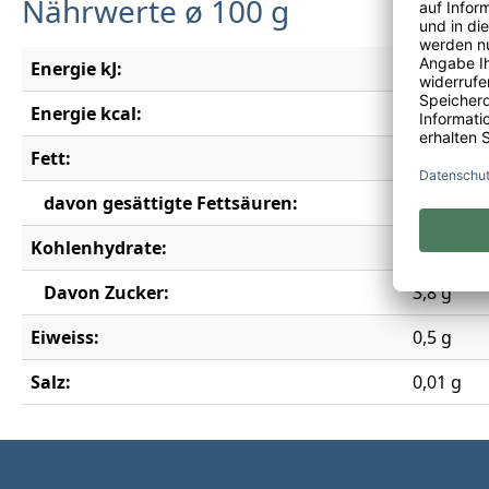
Nährwerte ø 100 g
Energie kJ:
78 kJ
Energie kcal:
18 kcal
Fett:
0,5 g
davon gesättigte Fettsäuren:
0,1 g
Kohlenhydrate:
4,4 g
Davon Zucker:
3,8 g
Eiweiss:
0,5 g
Salz:
0,01 g