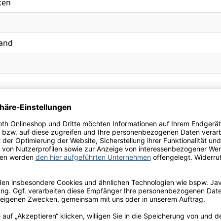
ken
and
ei, Vegan
 Calorie Selected Sparkling, Freixenet Alcohol Free Spark
lkoholisiertem Wein