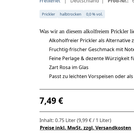
Freixenet
Deutschland
Prod-Nr.:
6
Prickler
halbtrocken
0,0 % vol.
Was wir an diesem
alkolfreiem Prickler
li
Alkoholfreier Prickler als Alternative
Fruchtig-frischer Geschmack mit No
Feine Perlage & dezente Würzigkeit fü
Zart Rosa im Glas
Passt zu leichten Vorspeisen oder als 
Regulärer Preis:
7,49 €
Inhalt:
0.75 Liter
(9,99 € / 1 Liter)
Preise inkl. MwSt. zzgl. Versandkosten