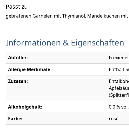
Passt zu
gebratenen Garnelen mit Thymianöl, Mandelkuchen mit
Informationen & Eigenschaften
Abfüller:
Freixene
Allergie Merkmale
Enthält S
Zutaten:
Entalkoh
Apfelsäu
(Splitter
Alkoholgehalt:
0,0 % vol.
Farbe:
rosé