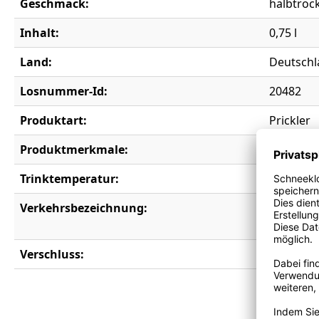
Geschmack:
halbtroc
Inhalt:
0,75 l
Land:
Deutschl
Losnummer-Id:
20482
Produktart:
Prickler
Produktmerkmale:
Alkoholfr
Trinktemperatur:
6-8°C
Verkehrsbezeichnung:
0,0% Low
aus enta
Verschluss:
Korken