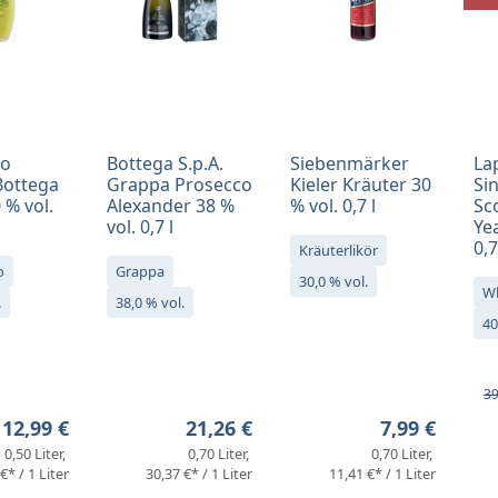
no
Bottega S.p.A.
Siebenmärker
La
Bottega
Grappa Prosecco
Kieler Kräuter 30
Si
 % vol.
Alexander 38 %
% vol. 0,7 l
Sc
vol. 0,7 l
Yea
0,7
Kräuterlikör
o
Grappa
30,0 % vol.
W
.
38,0 % vol.
40
Ve
Re
39
Regulärer Preis:
Regulärer Preis:
Regulärer Pr
12,99 €
21,26 €
7,99 €
0,50 Liter
0,70 Liter
0,70 Liter
€* / 1 Liter
30,37 €* / 1 Liter
11,41 €* / 1 Liter