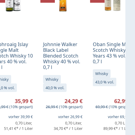
phroaig Islay
Johnnie Walker
Oban Single Malt
ngle Malt
Black Label
Scotch Whisky 14
otch Whisky 10
Blended Scotch
Years 43 % vol.
rs 40 % vol.
Whisky 40 % vol.
0,7 l
 l
0,7 l
Whisky
hisky
Whisky
43,0 % vol.
,0 % vol.
40,0 % vol.
rkaufspreis:
Verkaufspreis:
Verkaufspreis:
35,99 €
24,29 €
62,99 €
gulärer Preis:
Regulärer Preis:
Regulärer Preis:
,99 €
(10% gespart)
26,99 €
(10% gespart)
69,99 €
(10% gespart)
eis:
vorher 39,99 €
vorher 26,99 €
vorher 69,99 €
0,70 Liter
0,70 Liter
0,70 Liter
51,41 €* / 1 Liter
34,70 €* / 1 Liter
89,99 €* / 1 Liter