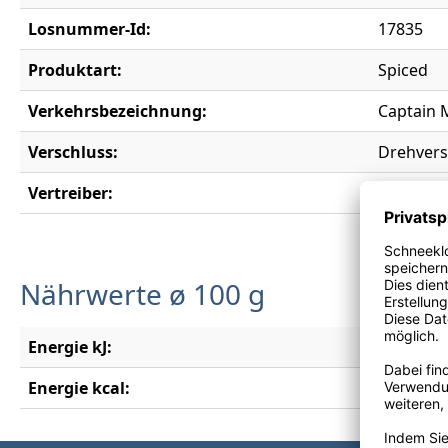
Losnummer-Id:
17835
Produktart:
Spiced
Verkehrsbezeichnung:
Captain 
Verschluss:
Drehvers
Vertreiber:
Diageo 
Nährwerte ø 100 g
Energie kJ:
660 kJ
Energie kcal:
158 kcal