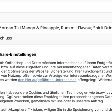
Morgan Tiki Mango & Pineapple, Rum mit Flavour, Spirit Dri
chluss
Germany GmbH, Reeperbahn 1, D-20359 Hamburg