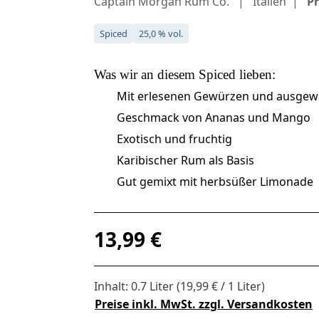
Captain Morgan Rum Co.
Italien
Pr
Spiced
25,0 % vol.
Was wir an diesem
Spiced
lieben:
Mit erlesenen Gewürzen und ausge
Geschmack von Ananas und Mango
Exotisch und fruchtig
Karibischer Rum als Basis
Gut gemixt mit herbsüßer Limonade
Regulärer Preis:
13,99 €
Inhalt:
0.7 Liter
(19,99 € / 1 Liter)
Preise inkl. MwSt. zzgl. Versandkosten