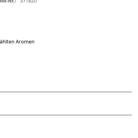
od-Nr.:
371820
wählten Aromen