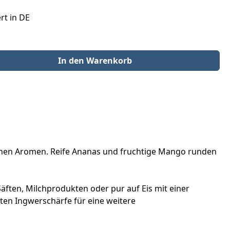
rt in DE
der benutze die Schaltflächen um die Anzahl zu erhöhen oder zu redu
In den Warenkorb
enen Aromen. Reife Ananas und fruchtige Mango runden
äften, Milchprodukten oder pur auf Eis mit einer
hten Ingwerschärfe für eine weitere