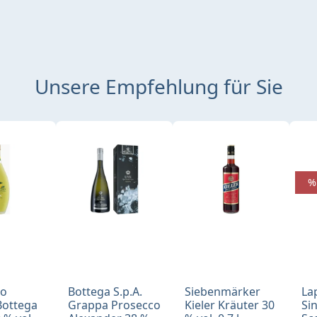
Unsere Empfehlung für Sie
%
no
Bottega S.p.A.
Siebenmärker
La
Bottega
Grappa Prosecco
Kieler Kräuter 30
Si