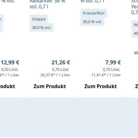
 % vol.
Alexander 38 %
% vol. 0,7 l
Sc
vol. 0,7 l
Yea
0,7
Kräuterlikör
o
Grappa
30,0 % vol.
W
.
38,0 % vol.
40
Ve
Re
39
Regulärer Preis:
Regulärer Preis:
Regulärer Pr
12,99 €
21,26 €
7,99 €
0,50 Liter
0,70 Liter
0,70 Liter
€* / 1 Liter
30,37 €* / 1 Liter
11,41 €* / 1 Liter
rodukt
Zum Produkt
Zum Produkt