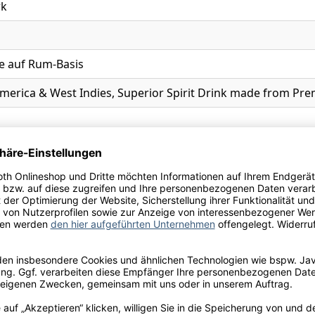
k
se auf Rum-Basis
America & West Indies, Superior Spirit Drink made from 
Ihre Schneekloth-Vorteile
tionen, kostenfreie Lieferung innerhalb Deutschlands sow
perfekte Weinauswahl.