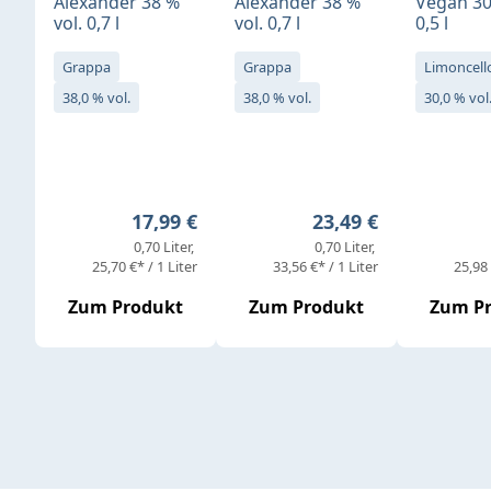
Alexander 38 %
Alexander 38 %
Vegan 30
vol. 0,7 l
vol. 0,7 l
0,5 l
Grappa
Grappa
Limoncell
38,0 % vol.
38,0 % vol.
30,0 % vol
Regulärer Preis:
Regulärer Preis:
17,99 €
23,49 €
0,70 Liter
0,70 Liter
25,70 €* / 1 Liter
33,56 €* / 1 Liter
25,98 
Zum Produkt
Zum Produkt
Zum P