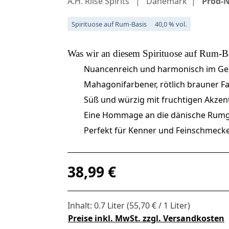
A.H. Riise Spirits
Dänemark
Prod-N
Spirituose auf Rum-Basis
40,0 % vol.
Was wir an diesem
Spirituose auf Rum-B
Nuancenreich und harmonisch im G
Mahagonifarbener, rötlich brauner F
Süß und würzig mit fruchtigen Akzen
Eine Hommage an die dänische Rumg
Perfekt für Kenner und Feinschmeck
Regulärer Preis:
38,99 €
Inhalt:
0.7 Liter
(55,70 € / 1 Liter)
Preise inkl. MwSt. zzgl. Versandkosten