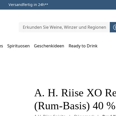
Versandfertig in 24h
**
es
Spirituosen
Geschenkideen
Ready to Drink
m Öffnen, Escape zum Schließen
A. H. Riise XO R
(Rum-Basis) 40 % 