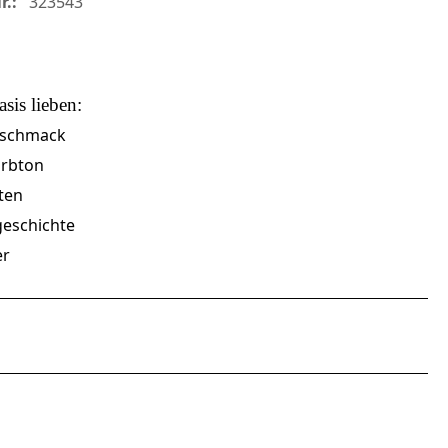
r.:
323543
asis
lieben:
eschmack
arbton
ten
eschichte
er