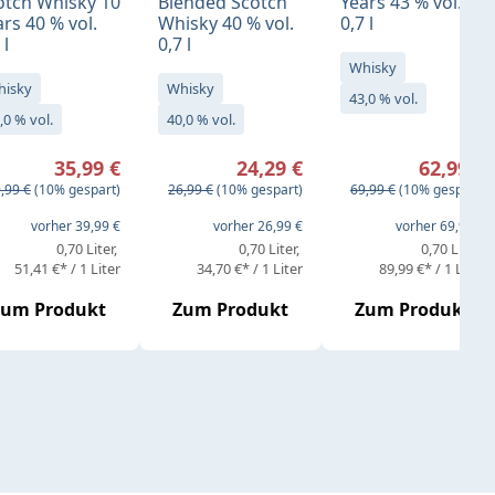
otch Whisky 10
Blended Scotch
Years 43 % vol.
rs 40 % vol.
Whisky 40 % vol.
0,7 l
 l
0,7 l
Whisky
hisky
Whisky
43,0 % vol.
,0 % vol.
40,0 % vol.
rkaufspreis:
Verkaufspreis:
Verkaufspreis:
35,99 €
24,29 €
62,99 €
gulärer Preis:
Regulärer Preis:
Regulärer Preis:
,99 €
(10% gespart)
26,99 €
(10% gespart)
69,99 €
(10% gespart)
eis:
vorher 39,99 €
vorher 26,99 €
vorher 69,99 €
0,70 Liter
0,70 Liter
0,70 Liter
51,41 €* / 1 Liter
34,70 €* / 1 Liter
89,99 €* / 1 Liter
Zum Produkt
Zum Produkt
Zum Produkt