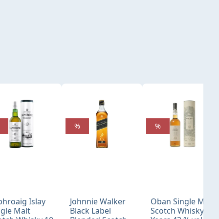
%
%
phroaig Islay
Johnnie Walker
Oban Single Malt
ngle Malt
Black Label
Scotch Whisky 14