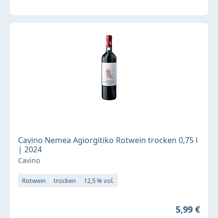
Cavino Nemea Agiorgitiko Rotwein trocken 0,75 l
| 2024
Cavino
Rotwein
trocken
12,5 % vol.
Regulärer 
5,99 €