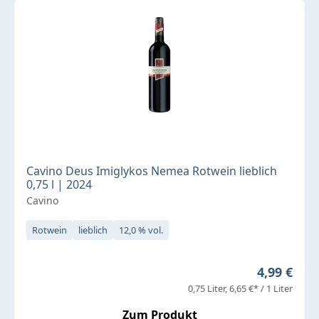
Cavino Deus Imiglykos Nemea Rotwein lieblich
0,75 l | 2024
Cavino
Rotwein
lieblich
12,0 % vol.
Regulärer 
4,99 €
0,75 Liter
6,65 €* / 1 Liter
Zum Produkt