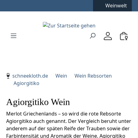
Weinwelt
Zum Hauptinhalt springen
Zur Suche springen
Zur Hauptnavigation springen
Verwenden Sie die Pfeiltasten zur Navigation, Enter zu
schneekloth.de
Wein
Wein Rebsorten
Agiorgitiko
Agiorgitiko Wein
Merlot Griechenlands – so wird die rote Rebsorte
Agiorgitiko auch genannt. Der Vergleich beruht unter
anderem auf der späten Reife der Trauben sowie der
Farbintensität und Aromatik der Weine. Agiorgitiko