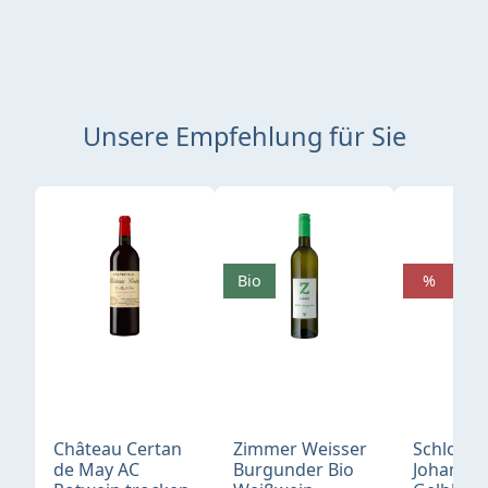
Unsere Empfehlung für Sie
Produktgalerie überspringen
Bio
%
Château Certan
Zimmer Weisser
Schloß
de May AC
Burgunder Bio
Johannis