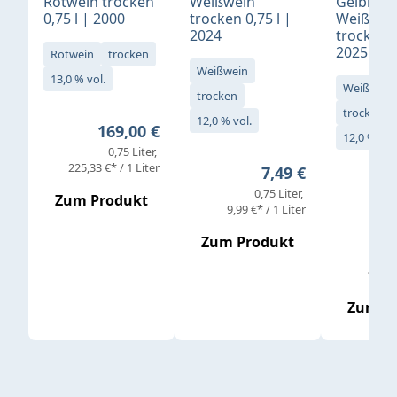
Rotwein trocken
Weißwein
Gelblack
0,75 l | 2000
trocken 0,75 l |
Weißwei
2024
trocken 0
2025
Rotwein
trocken
Weißwein
13,0 % vol.
Weißwein
trocken
trocken
12,0 % vol.
Regulärer Preis:
169,00 €
12,0 % vol
0,75 Liter
Verkaufs
225,33 €* / 1 Liter
Regulärer Preis:
7,49 €
0,75 Liter
Regul
16,4
Zum Produkt
9,99 €* / 1 Liter
Zum Produkt
vor
19,79 
Zum P