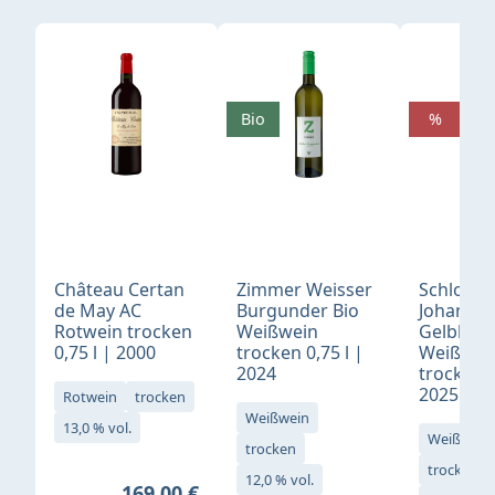
Produktgalerie überspringen
Bio
%
Château Certan
Zimmer Weisser
Schloß
de May AC
Burgunder Bio
Johannis
Rotwein trocken
Weißwein
Gelblack
0,75 l | 2000
trocken 0,75 l |
Weißwei
2024
trocken 0
2025
Rotwein
trocken
Weißwein
13,0 % vol.
Weißwein
trocken
trocken
12,0 % vol.
Regulärer Preis:
169,00 €