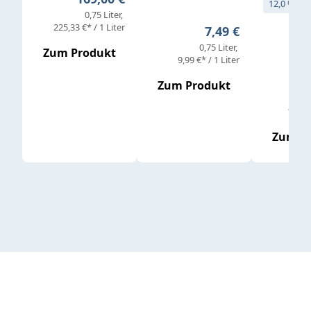
12,0 % vol
0,75 Liter
Verkaufs
225,33 €* / 1 Liter
Regulärer Preis:
7,49 €
0,75 Liter
Regul
16,4
Zum Produkt
9,99 €* / 1 Liter
Zum Produkt
vor
19,79 
Zum P