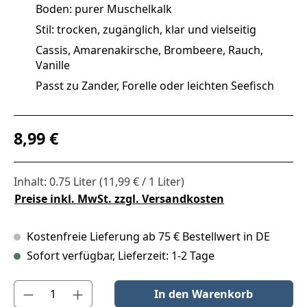
Boden: purer Muschelkalk
Stil: trocken, zugänglich, klar und vielseitig
Cassis, Amarenakirsche, Brombeere, Rauch,
Vanille
Passt zu Zander, Forelle oder leichten Seefisch
Regulärer Preis:
8,99 €
Inhalt:
0.75 Liter
(11,99 € / 1 Liter)
Preise inkl. MwSt. zzgl. Versandkosten
Kostenfreie Lieferung ab 75 € Bestellwert in DE
Sofort verfügbar, Lieferzeit: 1-2 Tage
Produkt Anzahl: Gib den gewünschten Wert ein oder benutze die S
In den Warenkorb