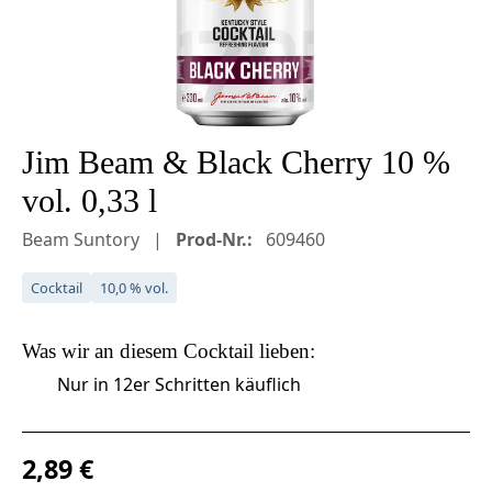
Jim Beam & Black Cherry 10 %
vol. 0,33 l
Beam Suntory
Prod-Nr.:
609460
Cocktail
10,0 % vol.
Was wir an diesem
Cocktail
lieben:
Nur in 12er Schritten käuflich
Regulärer Preis:
2,89 €