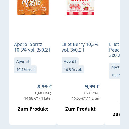
Aperol Spritz
Lillet Berry 10,3%
Lillet Ro
10,5% vol. 3x0,2 l
vol. 3x0,2 l
Peach 10
3x0,2 l
Aperitif
Aperitif
Aperitif
10,5 % vol.
10,3 % vol.
10,3 % vol
Regulärer Preis:
Regulärer Preis:
8,99 €
9,99 €
0,60 Liter
0,60 Liter
14,98 €* / 1 Liter
16,65 €* / 1 Liter
16,65 
Zum Produkt
Zum Produkt
Zum P